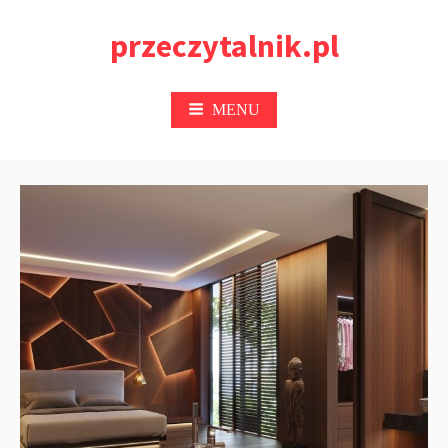
Przejdź
przeczytalnik.pl
do
treści
MENU