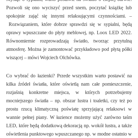
Pozwoli się ono wyciszyć przed snem, poczytać książkę lub
spokojnie zająć się innymi relaksującymi czynnościami. –
Rozwiązaniem, które dobrze sprawdzi się w sypialni, będą
oprawy wpuszczane do płyty meblowej, np. Loox LED 2022.
Równomiernie rozprowadzają światło, tworząc przytulną
atmosferę. Można je zamontować przykładowo pod płytą półki
wiszącej – mówi Wojciech Olchówka.
Co wybrać do łazienki? Przede wszystkim warto postawić na
kilka źródeł światła, które oświetlą nam całe pomieszczenie,
rozjaśnią konkretne miejsca, w których potrzebujemy
mocniejszego światła – np. obszar lustra i toaletki, czy też po
prostu rzucą klimatyczną poświatę sprzyjającą relaksowi w
wannie pełnej piany. W łazience możemy użyć zarówno taśm
LED, które będą dodatkową dekoracją np. wokół lustra, a także
oświetlenia punktowego wpuszczanego np. w modne ostatnio w