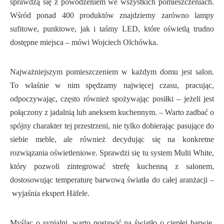
sprawdzą się z powodzeniem we wszystkich pomieszczeniach.
Wśród ponad 400 produktów znajdziemy zarówno lampy
sufitowe, punktowe, jak i taśmy LED, które oświetlą trudno
dostępne miejsca – mówi Wojciech Olchówka.
Najważniejszym pomieszczeniem w każdym domu jest salon.
To właśnie w nim spędzamy najwięcej czasu, pracując,
odpoczywając, często również spożywając posiłki – jeżeli jest
połączony z jadalnią lub aneksem kuchennym. – Warto zadbać o
spójny charakter tej przestrzeni, nie tylko dobierając pasujące do
siebie meble, ale również decydując się na konkretne
rozwiązania oświetleniowe. Sprawdzi się tu system Multi White,
który pozwoli zintegrować strefę kuchenną z salonem,
dostosowując temperaturę barwową światła do całej aranżacji –
wyjaśnia ekspert Häfele.
Myśląc o sypialni, warto postawić na światło o ciepłej barwie.