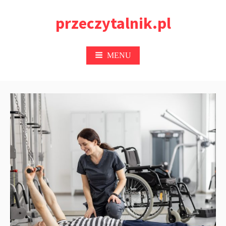
Przejdź
przeczytalnik.pl
do
treści
MENU