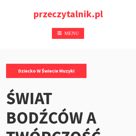
Przejdź
przeczytalnik.pl
do
treści
MENU
Kategorie:
Dziecko W Świecie Muzyki
ŚWIAT
BODŹCÓW A