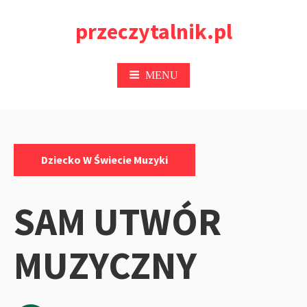
Przejdź
przeczytalnik.pl
do
treści
MENU
Kategorie:
Dziecko W Świecie Muzyki
SAM UTWÓR
MUZYCZNY