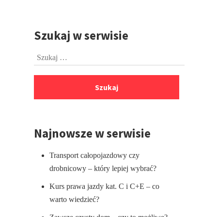
Szukaj w serwisie
Przejdź
do
Szukaj:
stopki
Najnowsze w serwisie
Transport całopojazdowy czy
drobnicowy – który lepiej wybrać?
Kurs prawa jazdy kat. C i C+E – co
warto wiedzieć?