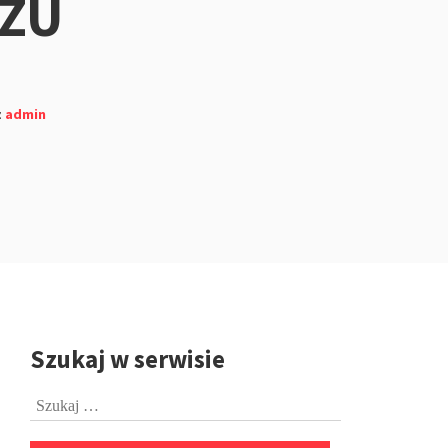
ZU
z
admin
Szukaj w serwisie
Przejdź
do
Szukaj:
stopki