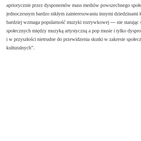
apriorycznie przez dysponentów mass mediów powszechnego spo­ł
jednoczesnym bardzo nikłym zainte­resowaniu innymi dziedzinami k
bar­dziej wzmaga popularność muzyki rozrywkowej
—
nie starają
społecznych między muzyką artystyczną a pop musie i tylko dyspropo
i w przyszłości nie­trudne do przewidzenia skutki w zakresie społe
kulturalnych”.