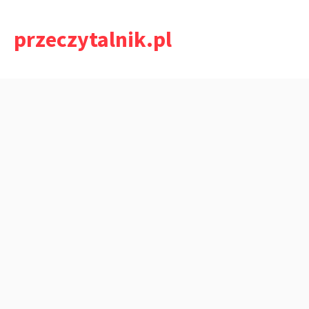
Przejdź
do
przeczytalnik.pl
treści