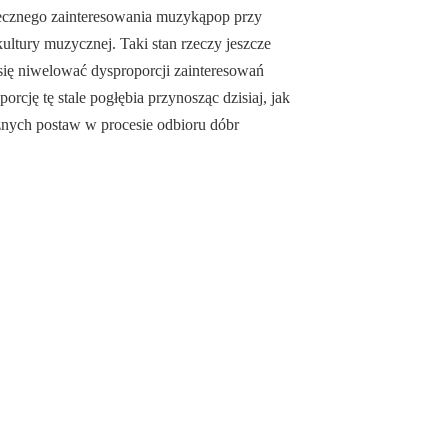
ecznego zainteresowania muzykąpop przy
ultury muzycznej. Taki stan rzeczy jeszcze
c się niwelować dysproporcji zainteresowań
rcję tę stale pogłębia przynosząc dzisiaj, jak
cznych postaw w procesie odbio­ru dóbr