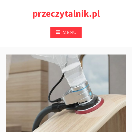
Przejdź
przeczytalnik.pl
do
treści
MENU