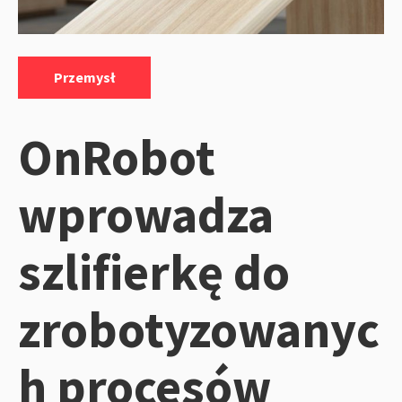
Kategorie:
Przemysł
OnRobot
wprowadza
szlifierkę do
zrobotyzowanyc
h procesów