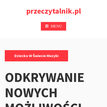
Przejdź
przeczytalnik.pl
do
treści
MENU
Kategorie:
Dziecko W Świecie Muzyki
ODKRYWANIE
NOWYCH