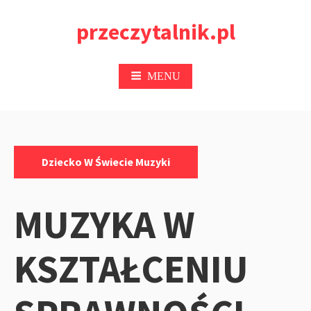
Przejdź
przeczytalnik.pl
do
treści
MENU
Kategorie:
Dziecko W Świecie Muzyki
MUZYKA W
KSZTAŁCENIU