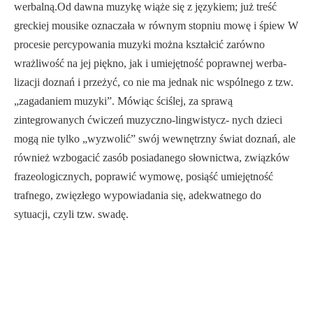
werbalną.Od dawna muzykę wiąże się z językiem; już treść
greckiej mousike oznaczała w równym stopniu mowę i śpiew W
procesie percypowania muzyki można kształcić zarówno
wrażliwość na jej piękno, jak i umiejętność poprawnej werba­
lizacji doznań i przeżyć, co nie ma jednak nic wspólnego z tzw.
„zagadaniem mu­zyki”. Mówiąc ściślej, za sprawą
zintegrowanych ćwiczeń muzyczno-lingwistycz- nych dzieci
mogą nie tylko „wyzwolić” swój wewnętrzny świat doznań, ale
również wzbogacić zasób posiadanego słownictwa, związków
frazeologicznych, poprawić wymowę, posiąść umiejętność
trafnego, zwięzłego wypowiadania się, adekwatnego do
sytuacji, czyli tzw. swadę.