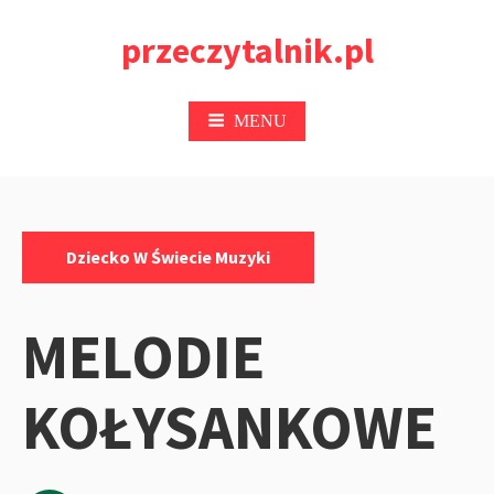
Przejdź
przeczytalnik.pl
do
treści
MENU
Kategorie:
Dziecko W Świecie Muzyki
MELODIE
KOŁYSANKOWE