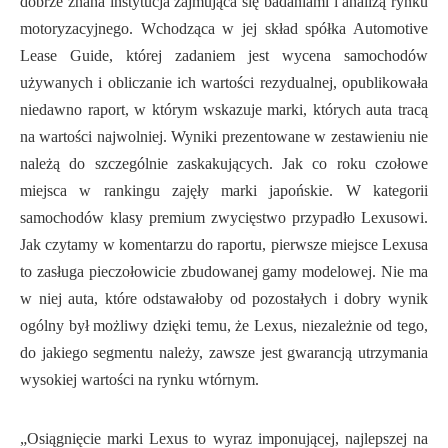
dobrze znana instytucja zajmująca się badaniami i analizą rynku
motoryzacyjnego. Wchodząca w jej skład spółka Automotive
Lease Guide, której zadaniem jest wycena samochodów
używanych i obliczanie ich wartości rezydualnej, opublikowała
niedawno raport, w którym wskazuje marki, których auta tracą
na wartości najwolniej. Wyniki prezentowane w zestawieniu nie
należą do szczególnie zaskakujących. Jak co roku czołowe
miejsca w rankingu zajęły marki japońskie. W kategorii
samochodów klasy premium zwycięstwo przypadło Lexusowi.
Jak czytamy w komentarzu do raportu, pierwsze miejsce Lexusa
to zasługa pieczołowicie zbudowanej gamy modelowej. Nie ma
w niej auta, które odstawałoby od pozostałych i dobry wynik
ogólny był możliwy dzięki temu, że Lexus, niezależnie od tego,
do jakiego segmentu należy, zawsze jest gwarancją utrzymania
wysokiej wartości na rynku wtórnym.
„Osiągnięcie marki Lexus to wyraz imponującej, najlepszej na