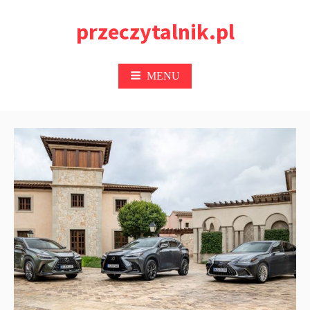
Przejdź
przeczytalnik.pl
do
treści
MENU