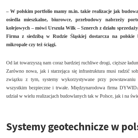
– W polskim portfolio mamy m.in. takie realizacje jak budo
osiedla mieszkalne, biurowce, przebudowy nabrzeży po
kolejowych – mówi Urszula Wilk – Sznerch z działu sprzed
Firma z siedzibą w Rudzie Śląskiej dostarcza na polskie
mikropale czy też ściągi.
Od lat towarzyszą nam coraz bardziej ruchliwe drogi, cięższe ładunk
Zarówno nowa, jak i starzejąca się infrastruktura musi radzić s
związku z tym, systemy wykorzystywane przy powstawaniu
wszystkim bezpieczne i trwałe. Międzynarodowa firma DYWIDAG
udział w wielu realizacjach budowlanych tak w Polsce, jak i na świ
Systemy geotechnicze w pol