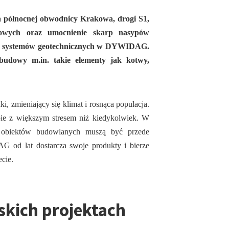
wa północnej obwodnicy Krakowa, drogi S1,
rtowych oraz umocnienie skarp nasypów
aży systemów geotechnicznych w DYWIDAG.
 budowy m.in. takie elementy jak kotwy,
i, zmieniający się klimat i rosnąca populacja.
obie z większym stresem niż kiedykolwiek. W
 obiektów budowlanych muszą być przede
 od lat dostarcza swoje produkty i bierze
ecie.
skich projektach