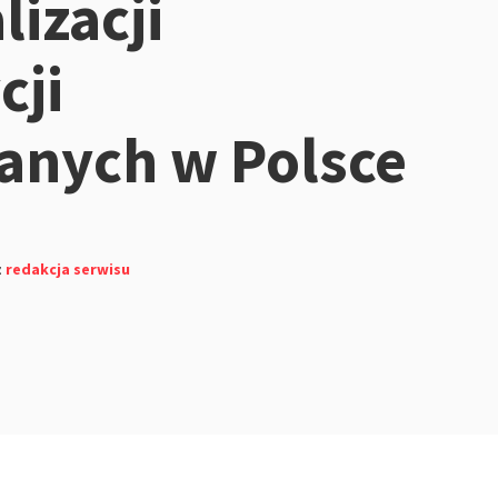
lizacji
cji
anych w Polsce
z
redakcja serwisu