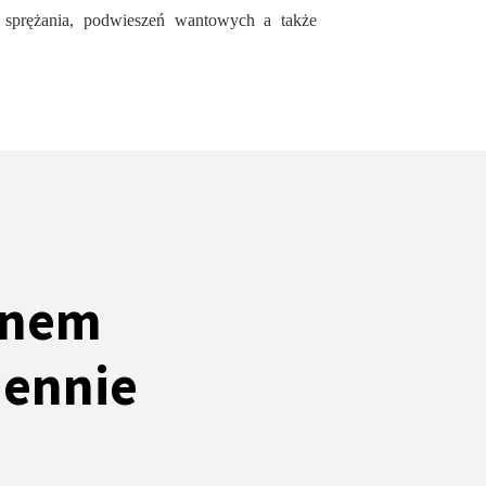
 sprężania, podwieszeń wantowych a także
onem
iennie