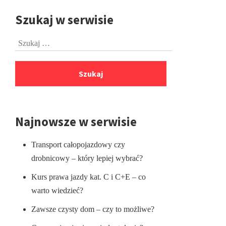
Szukaj w serwisie
Przejdź
do
Szukaj:
stopki
Najnowsze w serwisie
Transport całopojazdowy czy
drobnicowy – który lepiej wybrać?
Kurs prawa jazdy kat. C i C+E – co
warto wiedzieć?
Zawsze czysty dom – czy to możliwe?