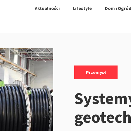
Aktualności
Lifestyle
Dom i Ogró
Kategorie:
Przemysł
System
geotech