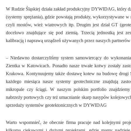
W Rudzie Śląskiej działa zakład produkcyjny DYWIDAG, który dziel
(systemy sprężania), gdzie powstają produkty, wykorzystywane w 
czyli mostów, wież wiatrowych itp. Drugim jest dział GT (geot
docelowo znajdujące się pod ziemią. Trzecią jednostką jest ze
kalibracją i naprawą urządzeń używanych przez naszych partneró
– Niedawno dostarczyliśmy system samowiercący do wykonania
Zientka w Katowicach. Ponadto nasze trwałe kotwy zostały zas
Krakowa. Kontynuujemy także dostawę kotew na budowę drogi S1
każdego miesiąca nasze systemy geotechniczne znajdują zas
mikropale czy ściągi. W naszym polskim portfolio znajdziemy
nabrzeży portowych czy też umacnianie skarp nasypów kolejowych
sprzedaży systemów geotektonicznych w DYWIDAG
Warto wspomnieć, że obecnie firma pracuje nad kolejnymi proj
kilkoma ciekawymi i dużymi projektami, gdzie mamy nadzieję d