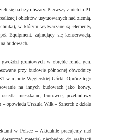
i się na trzy obszary. Pierwszy z nich to PT
realizacji obiektów usytuowanych nad ziemią,
echnika), w którym wytwarzane są elementy,
spół Equipment, zajmujący się konserwacją,
w na budowach.
 gwoździ gruntowych w obrębie ronda gen.
tosowane przy budowie północnej obwodnicy
 w rejonie Węgierskiej Górki. Oprócz tego
tosowanie na innych budowach jako kotwy,
 osiedla mieszkalne, biurowce, przebudowy
 – opowiada Urszula Wilk – Sznerch z działu
ektami w Polsce – Aktualnie pracujemy nad
ostarczać materiał niezbędny do realizacji