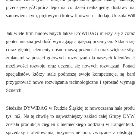
przedsięwzięć.Oprócz tego na co dzień realizujemy dostawy na
samowiercącym, prętowym i kotew linowych – dodaje Urszula Wil
Jak wiele firm budowlanych także DYWIDAG mierzy się z coraz 
geotechniczna jest dość wymagającą gałęzią przemysłu. Składa si
coraz głębiej, elementy nośne muszą przenosić coraz większe siły
zmianami w postaci gotowych rozwiązań dla naszych klientów. R
możliwości rozwoju oraz uczenia się nowych rozwiązań. Ponad
specjalistów, którzy stale podnoszą swoje kompetencje, są ba
przygotować nowe rozwiązania technologiczne i sprostać wymag
Sznerch.
Siedziba DYWIDAG w Rudzie Śląskiej to nowoczesna hala produkc
tys. m2. Na tę chwilę to najważniejszy zakład całej Grupy DYW
została produkcja cięgien z niemieckiego oddziału w Langenfeld.
sprzedaży i ofertowania, inżynieryjne oraz związane z obsług