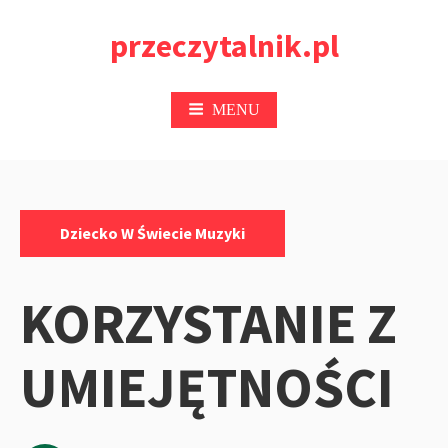
Przejdź
przeczytalnik.pl
do
treści
MENU
Kategorie:
Dziecko W Świecie Muzyki
KORZYSTANIE Z
UMIEJĘTNOŚCI