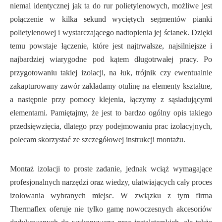
niemal identycznej jak ta do rur polietylenowych, możliwe jest
połączenie w kilka sekund wyciętych segmentów pianki
polietylenowej i wystarczającego nadtopienia jej ścianek. Dzięki
temu powstaje łączenie, które jest najtrwalsze, najsilniejsze i
najbardziej wiarygodne pod kątem długotrwałej pracy. Po
przygotowaniu takiej izolacji, na łuk, trójnik czy ewentualnie
zakapturowany zawór zakładamy otulinę na elementy kształtne,
a następnie przy pomocy klejenia, łączymy z sąsiadującymi
elementami. Pamiętajmy, że jest to bardzo ogólny opis takiego
przedsięwzięcia, dlatego przy podejmowaniu prac izolacyjnych,
polecam skorzystać ze szczegółowej instrukcji montażu.
Montaż izolacji to proste zadanie, jednak wciąż wymagające
profesjonalnych narzędzi oraz wiedzy, ułatwiających cały proces
izolowania wybranych miejsc. W związku z tym firma
Thermaflex oferuje nie tylko gamę nowoczesnych akcesoriów