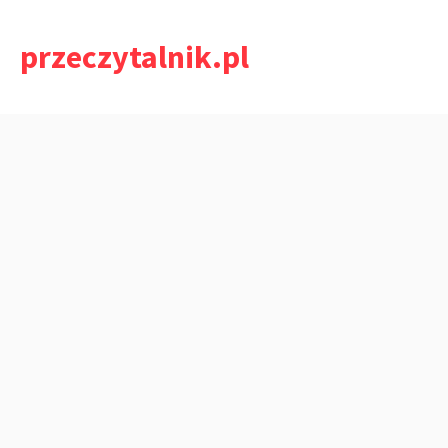
Przejdź
do
przeczytalnik.pl
treści