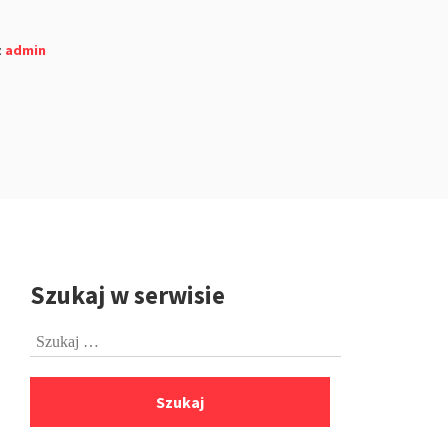
z
admin
Szukaj w serwisie
Przejdź
do
Szukaj:
stopki