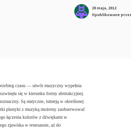
28 maja, 2012
Opublikowane prze
prze­bieg czasu — utwór muzyczny wypełnia
ozwinęła się w kierunku formy abstrakcyjnej.
noznacz­ny. Są statyczne, istnieją w określonej
wiązki plastyki z muzyką możemy zaobserwować
ego łączenia ko­lorów z dźwiękami w
ego zjawiska w renesansie, aż do