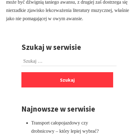
może być dźwignią taniego awansu, z drugiej zaś dostrzega się
nierzadkie zjawisko lekceważenia lite­ratury muzycznej, właśnie
jako nie pomagającej w owym awansie.
Szukaj w serwisie
Przejdź
do
Szukaj:
stopki
Najnowsze w serwisie
Transport całopojazdowy czy
drobnicowy – który lepiej wybrać?