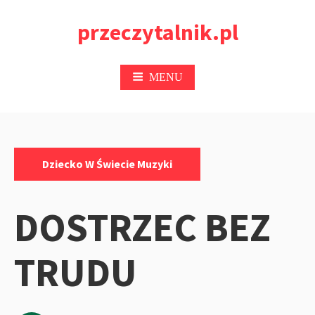
Przejdź
przeczytalnik.pl
do
treści
MENU
Kategorie:
Dziecko W Świecie Muzyki
DOSTRZEC BEZ
TRUDU