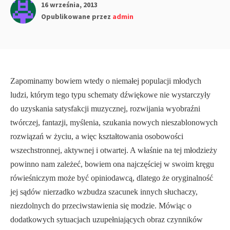
16 września, 2013
Opublikowane przez
admin
Zapomi­namy bowiem wtedy o niemałej populacji młodych
ludzi, którym tego typu sche­maty dźwiękowe nie wystarczyły
do uzyskania satysfakcji muzycznej, rozwijania wyobraźni
twórczej, fantazji, myślenia, szukania nowych nieszablonowych
rozwią­zań w życiu, a więc kształtowania osobowości
wszechstronnej, aktywnej i otwartej. A właśnie na tej młodzieży
powinno nam zależeć, bowiem ona najczęściej w swoim kręgu
rówieśniczym może być opiniodawcą, dlatego że oryginalność
jej sądów nie­rzadko wzbudza szacunek innych słuchaczy,
niezdolnych do przeciwstawienia się modzie. Mówiąc o
dodatkowych sytuacjach uzupełniających obraz czynników