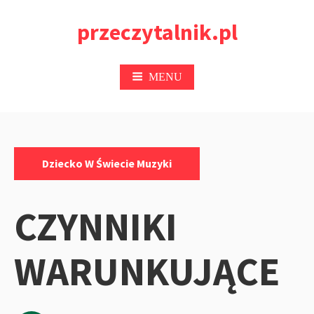
Przejdź
przeczytalnik.pl
do
treści
MENU
Kategorie:
Dziecko W Świecie Muzyki
CZYNNIKI
WARUNKUJĄCE