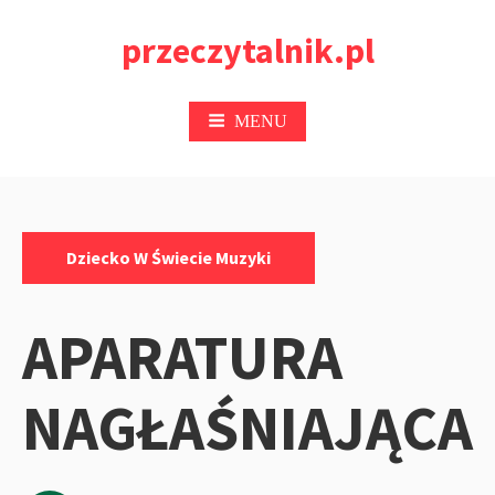
Przejdź
przeczytalnik.pl
do
treści
MENU
Kategorie:
Dziecko W Świecie Muzyki
APARATURA
NAGŁAŚNIAJĄCA