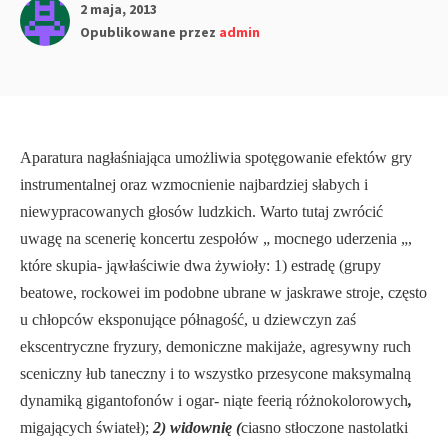
2 maja, 2013
Opublikowane przez
admin
Aparatura nagłaśniająca umożliwia spotęgowanie efektów gry
instrumentalnej oraz wzmocnienie najbardziej słabych i
niewypracowanych głosów ludzkich. Warto tutaj zwrócić
uwagę na scenerię koncertu zespołów „ mocnego uderzenia „,
które skupia- jąwłaściwie dwa żywioły: 1) estradę (grupy
beatowe, rockowei im podobne ubra­ne w jaskrawe stroje, często
u chłopców eksponujące półnagość, u dziewczyn zaś
ekscentryczne fryzury, demoniczne makijaże, agresywny ruch
sceniczny łub taneczny i to wszystko przesycone maksymalną
dynamiką gigantofonów i ogar- niąte feerią różnokolorowych
,
migających świateł);
2) widownię (
ciasno stłoczone nastolatki