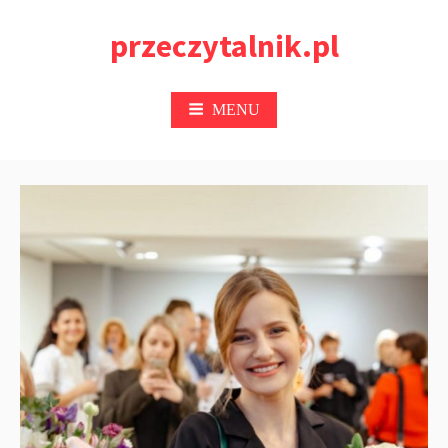
Przejdź
przeczytalnik.pl
do
treści
MENU