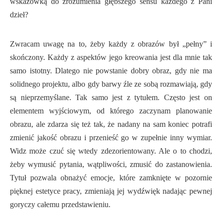
wskazówką do zrozumienia głębszego sensu każdego z Pani
dzieł?
Zwracam uwagę na to, żeby każdy z obrazów był „pełny” i
skończony. Każdy z aspektów jego kreowania jest dla mnie tak
samo istotny. Dlatego nie powstanie dobry obraz, gdy nie ma
solidnego projektu, albo gdy barwy źle ze sobą rozmawiają, gdy
są nieprzemyślane. Tak samo jest z tytułem. Często jest on
elementem wyjściowym, od którego zaczynam planowanie
obrazu, ale zdarza się też tak, że nadany na sam koniec potrafi
zmienić jakość obrazu i przenieść go w zupełnie inny wymiar.
Widz może czuć się wtedy zdezorientowany. Ale o to chodzi,
żeby wymusić pytania, wątpliwości, zmusić do zastanowienia.
Tytuł pozwala obnażyć emocje, które zamknięte w pozornie
pięknej estetyce pracy, zmieniają jej wydźwięk nadając pewnej
goryczy całemu przedstawieniu.