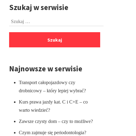
Szukaj w serwisie
Przejdź
do
Szukaj:
stopki
Najnowsze w serwisie
Transport całopojazdowy czy
drobnicowy – który lepiej wybrać?
Kurs prawa jazdy kat. C i C+E – co
warto wiedzieć?
Zawsze czysty dom – czy to możliwe?
Czym zajmuje się periodontologia?