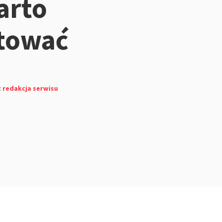
arto
tować
z
redakcja serwisu