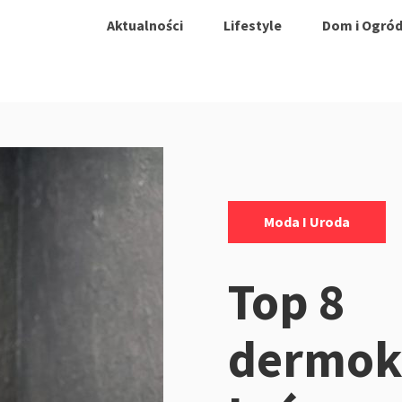
Aktualności
Lifestyle
Dom i Ogró
Kategorie:
Moda I Uroda
Top 8
dermok