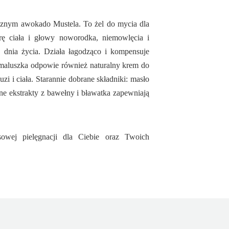
cznym awokado Mustela. To żel do mycia dla
órę ciała i głowy noworodka, niemowlęcia i
. dnia życia. Działa łagodząco i kompensuje
 maluszka odpowie również naturalny krem do
zi i ciała. Starannie dobrane składniki: masło
nne ekstrakty z bawełny i bławatka zapewniają
wej pielęgnacji dla Ciebie oraz Twoich