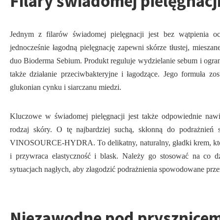
Filary świadomej pielęgnacj
Jednym z filarów świadomej pielęgnacji jest bez wątpienia oc
jednocześnie łagodną pielęgnację zapewni skórze tłustej, mieszan
duo Bioderma Sebium. Produkt reguluje wydzielanie sebum i ogra
także działanie przeciwbakteryjne i łagodzące. Jego formuła zo
glukonian cynku i siarczanu miedzi.
Kluczowe w świadomej pielęgnacji jest także odpowiednie nawil
rodzaj skóry. O tę najbardziej suchą, skłonną do podrażni
VINOSOURCE-HYDRA. To delikatny, naturalny, gładki krem, który
i przywraca elastyczność i blask. Należy go stosować na co d
sytuacjach nagłych, aby złagodzić podrażnienia spowodowane prze
Niezawodne pod prysznice