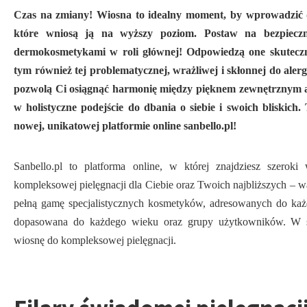
Czas na zmiany! Wiosna to idealny moment, by wprowadzić d
które wniosą ją na wyższy poziom. Postaw na bezpieczn
dermokosmetykami w roli głównej! Odpowiedzą one skuteczn
tym również tej problematycznej, wrażliwej i skłonnej do alerg
pozwolą Ci osiągnąć harmonię między pięknem zewnętrznym a
w holistyczne podejście do dbania o siebie i swoich bliskich
nowej, unikatowej platformie online sanbello.pl!
Sanbello.pl to platforma online, w której znajdziesz szero
kompleksowej pielęgnacji dla Ciebie oraz Twoich najbliższych – war
pełną gamę specjalistycznych kosmetyków, adresowanych do każ
dopasowana do każdego wieku oraz grupy użytkowników. W san
wiosnę do kompleksowej pielęgnacji.