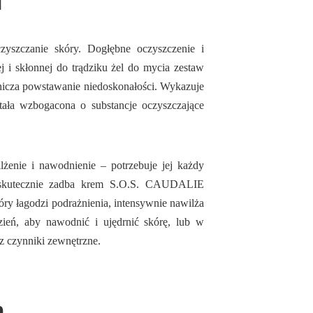
i
zyszczanie skóry. Dogłębne oczyszczenie i
ej i skłonnej do trądziku żel do mycia zestaw
nicza powstawanie niedoskonałości. Wykazuje
stała wzbogacona o substancje oczyszczające
żenie i nawodnienie – potrzebuje jej każdy
eń skutecznie zadba krem S.O.S. CAUDALIE
 łagodzi podrażnienia, intensywnie nawilża
zień, aby nawodnić i ujędrnić skórę, lub w
z czynniki zewnętrzne.
m