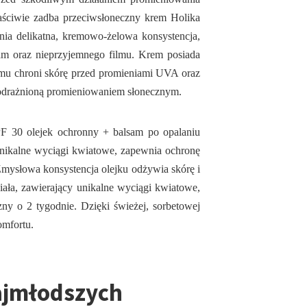
łaściwie zadba przeciwsłoneczny krem Holika
a delikatna, kremowo-żelowa konsystencja,
lam oraz nieprzyjemnego filmu. Krem posiada
emu chroni skórę przed promieniami UVA oraz
 podrażnioną promieniowaniem słonecznym.
PF 30 olejek ochronny + balsam po opalaniu
unikalne wyciągi kwiatowe, zapewnia ochronę
Zmysłowa konsystencja olejku odżywia skórę i
iała, zawierający unikalne wyciągi kwiatowe,
zny o 2 tygodnie. Dzięki świeżej, sorbetowej
omfortu.
najmłodszych