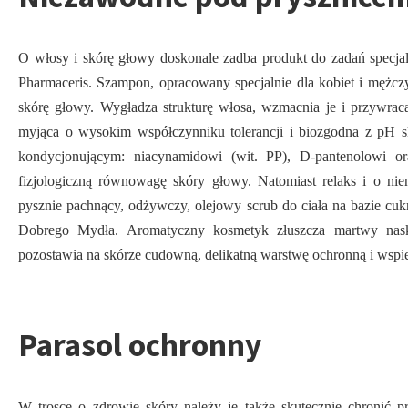
O włosy i skórę głowy doskonale zadba produkt do zadań specj
Pharmaceris. Szampon, opracowany specjalnie dla kobiet i mężczyz
skórę głowy. Wygładza strukturę włosa, wzmacnia je i przywraca 
myjąca o wysokim współczynniku tolerancji i biozgodna z pH s
kondycjonującym: niacynamidowi (wit. PP), D-pantenolowi ora
fizjologiczną równowagę skóry głowy. Natomiast relaks i o nie
pysznie pachnący, odżywczy, olejowy scrub do ciała na bazie cuk
Dobrego Mydła. Aromatyczny kosmetyk złuszcza martwy naskór
pozostawia na skórze cudowną, delikatną warstwę ochronną i wspie
Parasol ochronny
W trosce o zdrowie skóry należy je także skutecznie chronić 