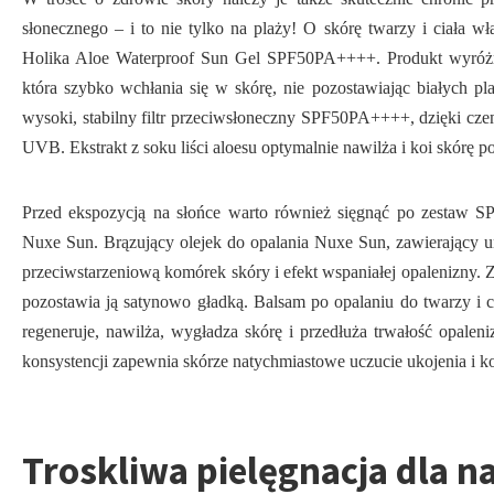
słonecznego – i to nie tylko na plaży! O skórę twarzy i ciała w
Holika Aloe Waterproof Sun Gel SPF50PA++++. Produkt wyróżni
która szybko wchłania się w skórę, nie pozostawiając białych p
wysoki, stabilny filtr przeciwsłoneczny SPF50PA++++, dzięki cz
UVB. Ekstrakt z soku liści aloesu optymalnie nawilża i koi skórę
Przed ekspozycją na słońce warto również sięgnąć po zestaw S
Nuxe Sun. Brązujący olejek do opalania Nuxe Sun, zawierający 
przeciwstarzeniową komórek skóry i efekt wspaniałej opalenizny. 
pozostawia ją satynowo gładką. Balsam po opalaniu do twarzy i c
regeneruje, nawilża, wygładza skórę i przedłuża trwałość opaleni
konsystencji zapewnia skórze natychmiastowe uczucie ukojenia i k
Troskliwa pielęgnacja dla 