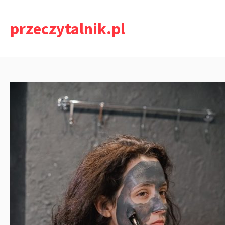
Przejdź
do
przeczytalnik.pl
treści