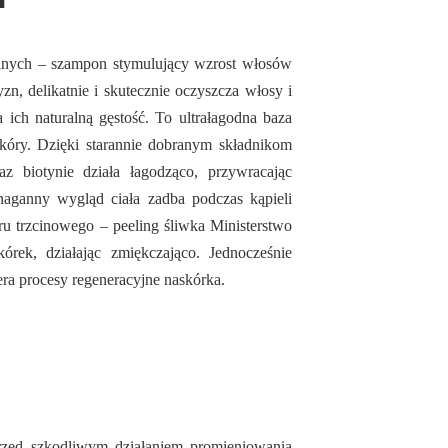
alnych – szampon stymulujący wzrost włosów
n, delikatnie i skutecznie oczyszcza włosy i
ich naturalną gęstość. To ultrałagodna baza
kóry. Dzięki starannie dobranym składnikom
z biotynie działa łagodząco, przywracając
naganny wygląd ciała zadba podczas kąpieli
ru trzcinowego – peeling śliwka Ministerstwo
ek, działając zmiękczająco. Jednocześnie
ra procesy regeneracyjne naskórka.
przed szkodliwym działaniem promieniowania