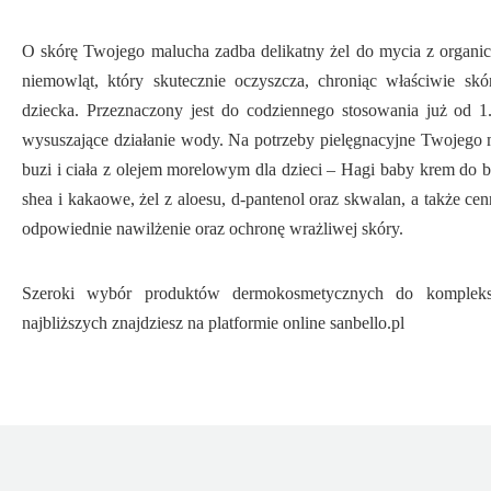
O skórę Twojego malucha zadba delikatny żel do mycia z organi
niemowląt, który skutecznie oczyszcza, chroniąc właściwie sk
dziecka. Przeznaczony jest do codziennego stosowania już od 1
wysuszające działanie wody. Na potrzeby pielęgnacyjne Twojego
buzi i ciała z olejem morelowym dla dzieci – Hagi baby krem do bu
shea i kakaowe, żel z aloesu, d-pantenol oraz skwalan, a także ce
odpowiednie nawilżenie oraz ochronę wrażliwej skóry.
Szeroki wybór produktów dermokosmetycznych do komplekso
najbliższych znajdziesz na platformie online sanbello.pl