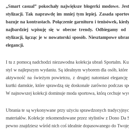
„Smart casual” pokochały największe blogerki modowe. Jes
stylizacji. Tak naprawdę im mniej tym lepiej. Zasada sportow
bazuje na kontrastach. Połączenie garnituru i tenisówek, kied
najbardziej wpisuję się w obecne trendy. Odbiegamy od 
stylizacji, łącząc je w nowatorski sposób. Niesztampowe ubra
elegancji.
I tu z pomocą nadchodzi niezawodna kolekcja ubrań Sportalm. Ku
styl w najlepszym wydaniu. Są idealnym wyborem dla osób, które z
aktywność na świeżym powietrzu, z drugiej natomiast elegancję
kurtki damskie, które sprawdzą się doskonale zarówno podczas sp
W najnowszej kolekcji dominuje moda sportowa, którą cechuje wys
Ubrania te są wykonywane przy użyciu sprawdzonych tradycyjnych 
materiałów. Kolekcje rekomendowane przez stylistów z Dono Da Sc
pewno znajdziesz wśród nich coś idealnie dopasowanego do Twojej