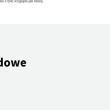
mu z tyłu wygląda jak bluza.
odowe