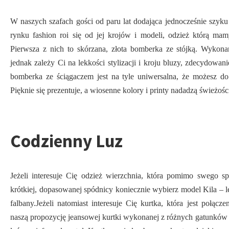
W naszych szafach gości od paru lat dodająca jednocześnie szyku 
rynku fashion roi się od jej krojów i modeli, odzież którą ma
Pierwsza z nich to skórzana, złota bomberka ze stójką. Wykonan
jednak zależy Ci na lekkości stylizacji i kroju bluzy, zdecydowa
bomberka ze ściągaczem jest na tyle uniwersalna, że możesz do
Pięknie się prezentuje, a wiosenne kolory i printy nadadzą świeżości 
Codzienny Luz
Jeżeli interesuje Cię odzież wierzchnia, która pomimo swego sp
krótkiej, dopasowanej spódnicy koniecznie wybierz model Kila – l
falbany.Jeżeli natomiast interesuje Cię kurtka, która jest połą
naszą propozycję jeansowej kurtki wykonanej z różnych gatunków tk