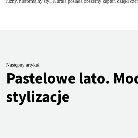
luźny, nieformalny styl. Kurtka posiada obszerny kaptur, dzięki cze
Następny artykuł
Pastelowe lato. M
stylizacje