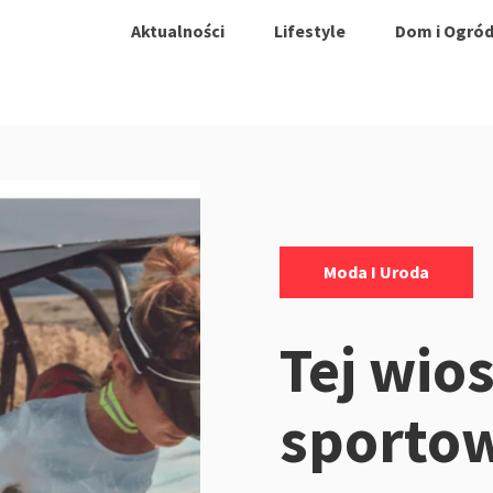
Aktualności
Lifestyle
Dom i Ogró
Kategorie:
Moda I Uroda
Tej wio
sportow