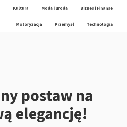
d
Kultura
Moda i uroda
Biznes i Finanse
Motoryzacja
Przemysł
Technologia
sny postaw na
ą elegancję!