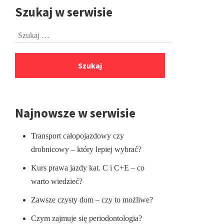
Szukaj w serwisie
Przejdź
do
Szukaj:
stopki
Najnowsze w serwisie
Transport całopojazdowy czy
drobnicowy – który lepiej wybrać?
Kurs prawa jazdy kat. C i C+E – co
warto wiedzieć?
Zawsze czysty dom – czy to możliwe?
Czym zajmuje się periodontologia?