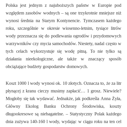
Polska jest jednym z najuboższych państw w Europie pod
względem zasobów wodnych – są one trzykrotnie mniejsze niż
wynosi średnia na Starym Kontynencie. Tymczasem każdego
roku, szczególnie w okresie wiosenno-letnim, tysiące litrów
wody przeznacza się do podlewania ogrodów i przydomowych
warzywników czy mycia samochodów. Niestety, nadal często w
tych celach wykorzystuje się wodę pitną. To nie tylko są
działania nieekologiczne, ale także w znaczący sposób
obciążające budżety gospodarstw domowych.
Koszt 1000 l wody wynosi ok. 10 złotych. Oznacza to, że za litr
płynącej z kranu cieczy musimy zapłacić… 1 grosz. Niewiele?
Mogłoby się tak wydawać. Jednakże, jak podkreśla Anna Żyła,
Główny Ekolog Banku Ochrony Środowiska, koszty
długookresowe są niebagatelne. – Statystyczny Polak każdego
dnia zużywa 140-160 l wody, wydając w ciągu roku na ten cel