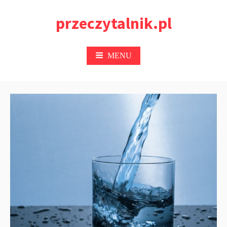
Przejdź
przeczytalnik.pl
do
treści
MENU