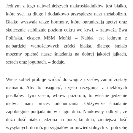
Jednym z jego najważniejszych makroskładników jest białko,
które syci na długo i dodatkowo przyspiesza nasz metabolizm.
Białko wyzwala także hormony, które ograniczają apetyt oraz
skutecznie stabilizuje poziom cukru we krwi. – zauważa Ewa
Polińska, ekspert MSM Mońki – Nabiał jest jednym z
najbardziej wartościowych źródeł białka, dlatego śmiało
możemy opierać nasze śniadania na dobrej jakości jajkach,
serach oraz jogurtach. – dodaje.
Wiele kobiet próbuje wrócić do wagi z czasów, zanim zostały
mamami. Aby to osiągnąć, często rezygnują z niektórych
posiłków. Tymczasem, wbrew pozorom, to właśnie jedzenie
ułatwia nam proces odchudzania. Odżywcze śniadanie
zapobiegnie podjadaniu w ciągu dnia. Naukowcy odkryli, że
duża ilość białka jedzona na początku dnia, zmniejsza ilość
wysyłanych do mózgu sygnałów odpowiedzialnych za potrzebę