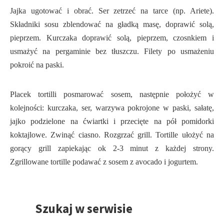
Jajka ugotować i obrać. Ser zetrzeć na tarce (np. Ariete).
Składniki sosu zblendować na gładką masę, doprawić solą,
pieprzem. Kurczaka doprawić solą, pieprzem, czosnkiem i
usmażyć na pergaminie bez tłuszczu. Filety po usmażeniu
pokroić na paski.
Placek tortilli posmarować sosem, następnie położyć w
kolejności: kurczaka, ser, warzywa pokrojone w paski, sałatę,
jajko podzielone na ćwiartki i przecięte na pół pomidorki
koktajlowe. Zwinąć ciasno. Rozgrzać grill. Tortille ułożyć na
gorący grill zapiekając ok 2-3 minut z każdej strony.
Zgrillowane tortille podawać z sosem z avocado i jogurtem.
Szukaj w serwisie
Przejdź
do