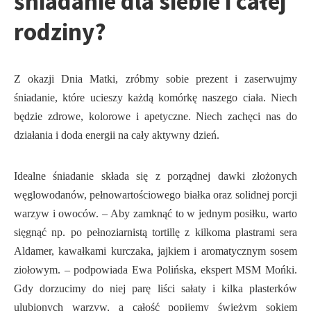
śniadanie dla siebie i całej
rodziny?
Z okazji Dnia Matki, zróbmy sobie prezent i zaserwujmy
śniadanie, które ucieszy każdą komórkę naszego ciała. Niech
będzie zdrowe, kolorowe i apetyczne. Niech zachęci nas do
działania i doda energii na cały aktywny dzień.
Idealne śniadanie składa się z porządnej dawki złożonych
węglowodanów, pełnowartościowego białka oraz solidnej porcji
warzyw i owoców. – Aby zamknąć to w jednym posiłku, warto
sięgnąć np. po pełnoziarnistą tortillę z kilkoma plastrami sera
Aldamer, kawałkami kurczaka, jajkiem i aromatycznym sosem
ziołowym. – podpowiada Ewa Polińska, ekspert MSM Mońki.
Gdy dorzucimy do niej parę liści sałaty i kilka plasterków
ulubionych warzyw, a całość popijemy świeżym sokiem