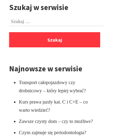
Szukaj w serwisie
Przejdź
do
Szukaj:
stopki
Najnowsze w serwisie
Transport całopojazdowy czy
drobnicowy – który lepiej wybrać?
Kurs prawa jazdy kat. C i C+E – co
warto wiedzieć?
Zawsze czysty dom – czy to możliwe?
Czym zajmuje się periodontologia?