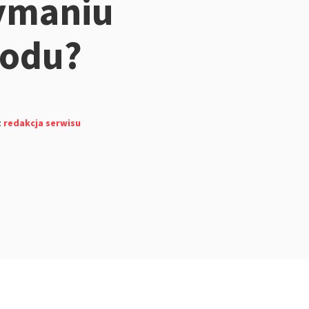
ymaniu
odu?
z
redakcja serwisu