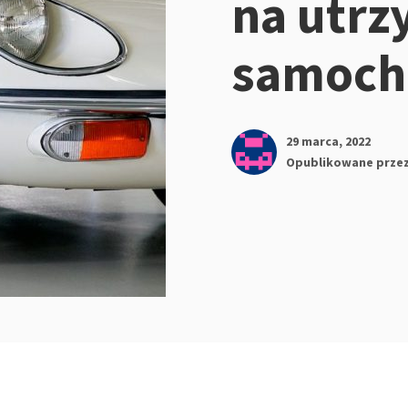
na utrz
samoch
29 marca, 2022
Opublikowane prze