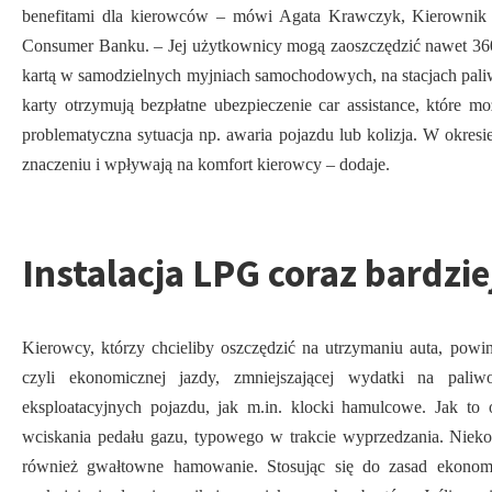
benefitami dla kierowców – mówi Agata Krawczyk, Kierownik
Consumer Banku. – Jej użytkownicy mogą zaoszczędzić nawet 360 z
kartą w samodzielnych myjniach samochodowych, na stacjach pali
karty otrzymują bezpłatne ubezpieczenie car assistance, które m
problematyczna sytuacja np. awaria pojazdu lub kolizja. W okresie p
znaczeniu i wpływają na komfort kierowcy – dodaje.
Instalacja LPG coraz bardzie
Kierowcy, którzy chcieliby oszczędzić na utrzymaniu auta, powin
czyli ekonomicznej jazdy, zmniejszającej wydatki na paliw
eksploatacyjnych pojazdu, jak m.in. klocki hamulcowe. Jak to
wciskania pedału gazu, typowego w trakcie wyprzedzania. Niekor
również gwałtowne hamowanie. Stosując się do zasad ekonomi