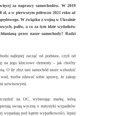
 więcej za naprawy samochodów. W 2019
98 zł, a w pierwszym półroczu 2021 roku aż
u napędowego. W związku z wojną w Ukrainie
owych, paliw, a co za tym idzie wydatków
ochłanianą przez nasze samochody? Radzi
odu najlepiej zacząć od podstaw, czyli od
ę na jego kluczowe elementy – jak choćby
ceną. O ile zbyt tani samochód może wzbudzić
 wad, trzeba zdawać sobie sprawę, że zakup
ami serwisowymi.
czędzić na OC, wybierając markę, którą
opierają swoją wycenę o statystyki wypadków
zej wypadają pod kątem wypadkowości, lepiej