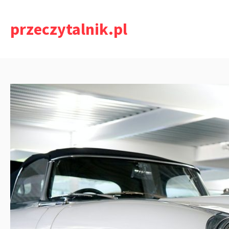
Przejdź
do
przeczytalnik.pl
treści