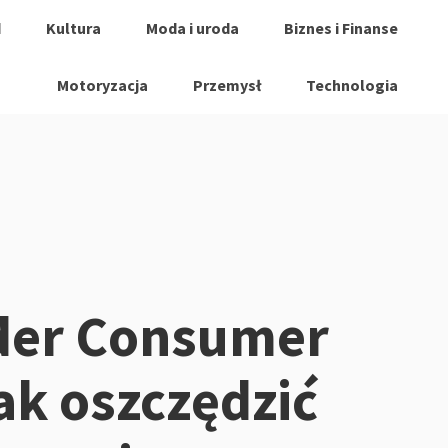
d
Kultura
Moda i uroda
Biznes i Finanse
Motoryzacja
Przemysł
Technologia
der Consumer
ak oszczędzić