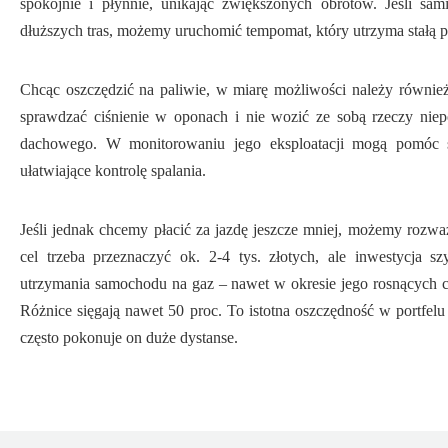
spokojnie i płynnie, unikając zwiększonych obrotów. Jeśli s
dłuższych tras, możemy uruchomić tempomat, który utrzyma stałą pr
Chcąc oszczędzić na paliwie, w miarę możliwości należy również 
sprawdzać ciśnienie w oponach i nie wozić ze sobą rzeczy nie
dachowego. W monitorowaniu jego eksploatacji mogą pomóc sp
ułatwiające kontrolę spalania.
Jeśli jednak chcemy płacić za jazdę jeszcze mniej, możemy rozwa
cel trzeba przeznaczyć ok. 2-4 tys. złotych, ale inwestycja 
utrzymania samochodu na gaz – nawet w okresie jego rosnących c
Różnice sięgają nawet 50 proc. To istotna oszczędność w portfel
często pokonuje on duże dystanse.