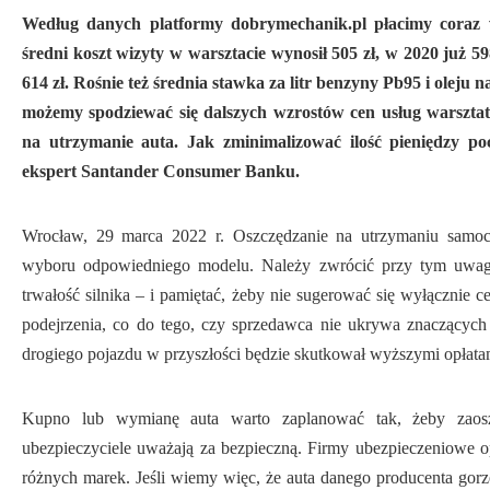
Według danych platformy dobrymechanik.pl płacimy coraz
średni koszt wizyty w warsztacie wynosił 505 zł, w 2020 już 5
614 zł. Rośnie też średnia stawka za litr benzyny Pb95 i olej
możemy spodziewać się dalszych wzrostów cen usług warsztat
na utrzymanie auta. Jak zminimalizować ilość pieniędzy p
ekspert Santander Consumer Banku.
Wrocław, 29 marca 2022 r. Oszczędzanie na utrzymaniu samoch
wyboru odpowiedniego modelu. Należy zwrócić przy tym uwag
trwałość silnika – i pamiętać, żeby nie sugerować się wyłącznie 
podejrzenia, co do tego, czy sprzedawca nie ukrywa znaczących
drogiego pojazdu w przyszłości będzie skutkował wyższymi opłat
Kupno lub wymianę auta warto zaplanować tak, żeby zaosz
ubezpieczyciele uważają za bezpieczną. Firmy ubezpieczeniowe 
różnych marek. Jeśli wiemy więc, że auta danego producenta gor