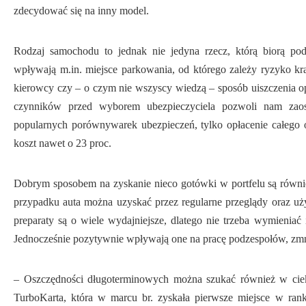
zdecydować się na inny model.
Rodzaj samochodu to jednak nie jedyna rzecz, którą biorą p
wpływają m.in. miejsce parkowania, od którego zależy ryzyko kra
kierowcy czy – o czym nie wszyscy wiedzą – sposób uiszczenia op
czynników przed wyborem ubezpieczyciela pozwoli nam zaosz
popularnych porównywarek ubezpieczeń, tylko opłacenie całego 
koszt nawet o 23 proc.
Dobrym sposobem na zyskanie nieco gotówki w portfelu są równi
przypadku auta można uzyskać przez regularne przeglądy oraz uży
preparaty są o wiele wydajniejsze, dlatego nie trzeba wymieniać 
Jednocześnie pozytywnie wpływają one na pracę podzespołów, zmn
– Oszczędności długoterminowych można szukać również w cie
TurboKarta, która w marcu br. zyskała pierwsze miejsce w ran