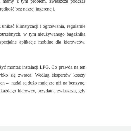
ami mamy z tym problem, zwłaszcza podczas
ędkość bez naszej ingerencji.
unikać klimatyzacji i ogrzewania, regularnie
potrzebnych, w tym nieużywanego bagażnika
ecjalne aplikacje mobilne dla kierowców,
żyć montaż instalacji LPG. Co prawda na ten
szybko się zwraca. Według ekspertów koszty
en – nadal są dużo mniejsze niż na benzynę.
u każdego kierowcy, przydatna zwłaszcza, gdy