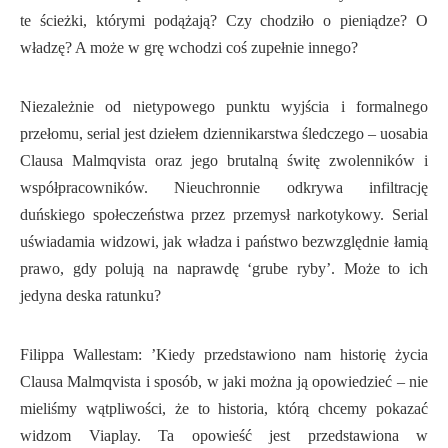
te ścieżki, którymi podążają? Czy chodziło o pieniądze? O
władzę? A może w grę wchodzi coś zupełnie innego?
Niezależnie od nietypowego punktu wyjścia i formalnego
przełomu, serial jest dziełem dziennikarstwa śledczego – uosabia
Clausa Malmqvista oraz jego brutalną świtę zwolenników i
współpracowników. Nieuchronnie odkrywa infiltrację
duńskiego społeczeństwa przez przemysł narkotykowy. Serial
uświadamia widzowi, jak władza i państwo bezwzględnie łamią
prawo, gdy polują na naprawdę ‘grube ryby’. Może to ich
jedyna deska ratunku?
Filippa Wallestam: ’Kiedy przedstawiono nam historię życia
Clausa Malmqvista i sposób, w jaki można ją opowiedzieć – nie
mieliśmy wątpliwości, że to historia, którą chcemy pokazać
widzom Viaplay. Ta opowieść jest przedstawiona w