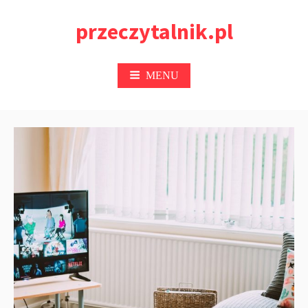
Przejdź
przeczytalnik.pl
do
treści
MENU