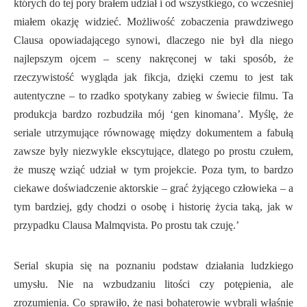
których do tej pory brałem udział i od wszystkiego, co wcześniej
miałem okazję widzieć. Możliwość zobaczenia prawdziwego
Clausa opowiadającego synowi, dlaczego nie był dla niego
najlepszym ojcem – sceny nakręconej w taki sposób, że
rzeczywistość wygląda jak fikcja, dzięki czemu to jest tak
autentyczne – to rzadko spotykany zabieg w świecie filmu. Ta
produkcja bardzo rozbudziła mój ‘gen kinomana’. Myślę, że
seriale utrzymujące równowagę między dokumentem a fabułą
zawsze były niezwykle ekscytujące, dlatego po prostu czułem,
że muszę wziąć udział w tym projekcie. Poza tym, to bardzo
ciekawe doświadczenie aktorskie – grać żyjącego człowieka – a
tym bardziej, gdy chodzi o osobę i historię życia taką, jak w
przypadku Clausa Malmqvista. Po prostu tak czuję.’
Serial skupia się na poznaniu podstaw działania ludzkiego
umysłu. Nie na wzbudzaniu litości czy potępienia, ale
zrozumienia. Co sprawiło, że nasi bohaterowie wybrali właśnie