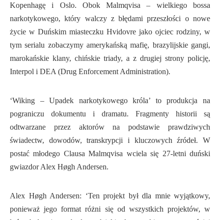
Kopenhagę i Oslo. Obok Malmqvisa – wielkiego bossa
narkotykowego, który walczy z błędami przeszłości o nowe
życie w Duńskim miasteczku Hvidovre jako ojciec rodziny, w
tym serialu zobaczymy amerykańską mafię, brazylijskie gangi,
marokańskie klany, chińskie triady, a z drugiej strony policję,
Interpol i DEA (Drug Enforcement Administration).
‘Wiking – Upadek narkotykowego króla’ to produkcja na
pograniczu dokumentu i dramatu. Fragmenty historii są
odtwarzane przez aktorów na podstawie prawdziwych
świadectw, dowodów, transkrypcji i kluczowych źródeł. W
postać młodego Clausa Malmqvisa wciela się 27-letni duński
gwiazdor Alex Høgh Andersen.
Alex Høgh Andersen: ‘Ten projekt był dla mnie wyjątkowy,
ponieważ jego format różni się od wszystkich projektów, w