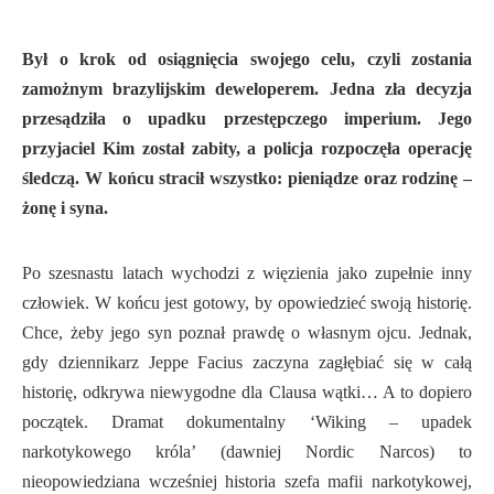
Był o krok od osiągnięcia swojego celu, czyli zostania
zamożnym brazylijskim deweloperem. Jedna zła decyzja
przesądziła o upadku przestępczego imperium. Jego
przyjaciel Kim został zabity, a policja rozpoczęła operację
śledczą. W końcu stracił wszystko: pieniądze oraz rodzinę –
żonę i syna.
Po szesnastu latach wychodzi z więzienia jako zupełnie inny
człowiek. W końcu jest gotowy, by opowiedzieć swoją historię.
Chce, żeby jego syn poznał prawdę o własnym ojcu. Jednak,
gdy dziennikarz Jeppe Facius zaczyna zagłębiać się w całą
historię, odkrywa niewygodne dla Clausa wątki… A to dopiero
początek. Dramat dokumentalny ‘Wiking – upadek
narkotykowego króla’ (dawniej Nordic Narcos) to
nieopowiedziana wcześniej historia szefa mafii narkotykowej,