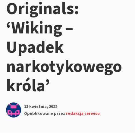
Originals:
‘Wiking –
Upadek
narkotykowego
króla’
13 kwietnia, 2022
Opublikowane przez
redakcja serwisu