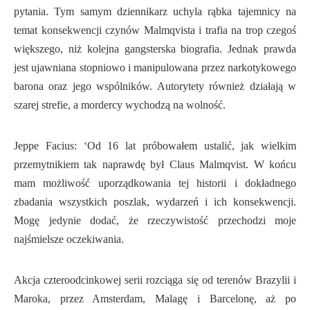
pytania. Tym samym dziennikarz uchyla rąbka tajemnicy na
temat konsekwencji czynów Malmqvista i trafia na trop czegoś
większego, niż kolejna gangsterska biografia. Jednak prawda
jest ujawniana stopniowo i manipulowana przez narkotykowego
barona oraz jego wspólników. Autorytety również działają w
szarej strefie, a mordercy wychodzą na wolność.
Jeppe Facius: ‘Od 16 lat próbowałem ustalić, jak wielkim
przemytnikiem tak naprawdę był Claus Malmqvist. W końcu
mam możliwość uporządkowania tej historii i dokładnego
zbadania wszystkich poszlak, wydarzeń i ich konsekwencji.
Mogę jedynie dodać, że rzeczywistość przechodzi moje
najśmielsze oczekiwania.
Akcja czteroodcinkowej serii rozciąga się od terenów Brazylii i
Maroka, przez Amsterdam, Malagę i Barcelonę, aż po