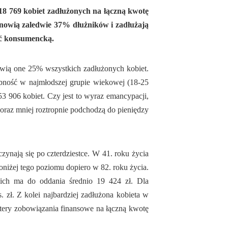
8 769 kobiet zadłużonych na łączną kwotę
tanowią zaledwie 37% dłużników i zadłużają
ość konsumencką.
wią one 25% wszystkich zadłużonych kobiet.
zebność w najmłodszej grupie wiekowej (18-25
 53 906 kobiet. Czy jest to wyraz emancypacji,
oraz mniej roztropnie podchodzą do pieniędzy
zynają się po czterdziestce. W 41. roku życia
poniżej tego poziomu dopiero w 82. roku życia.
nich ma do oddania średnio 19 424 zł. Dla
. zł. Z kolei najbardziej zadłużona kobieta w
ery zobowiązania finansowe na łączną kwotę