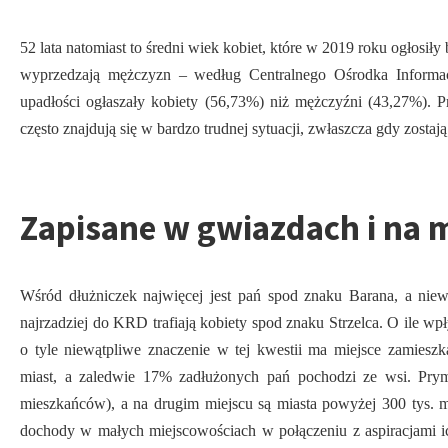
52 lata natomiast to średni wiek kobiet, które w 2019 roku ogłosi
wyprzedzają mężczyzn – według Centralnego Ośrodka Informac
upadłości ogłaszały kobiety (56,73%) niż mężczyźni (43,27%). 
często znajdują się w bardzo trudnej sytuacji, zwłaszcza gdy zostaj
Zapisane w gwiazdach i na 
Wśród dłużniczek najwięcej jest pań spod znaku Barana, a nie
najrzadziej do KRD trafiają kobiety spod znaku Strzelca. O ile wp
o tyle niewątpliwe znaczenie w tej kwestii ma miejsce zamiesz
miast, a zaledwie 17% zadłużonych pań pochodzi ze wsi. Pry
mieszkańców), a na drugim miejscu są miasta powyżej 300 tys.
dochody w małych miejscowościach w połączeniu z aspiracjami i