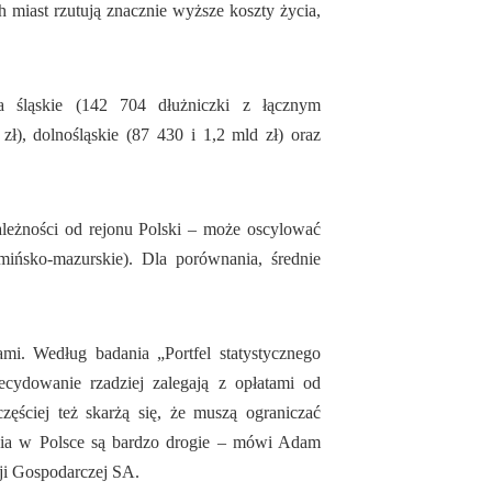
 miast rzutują znacznie wyższe koszty życia,
a śląskie (142 704 dłużniczki z łącznym
ł), dolnośląskie (87 430 i 1,2 mld zł) oraz
ależności od rejonu Polski – może oscylować
mińsko-mazurskie). Dla porównania, średnie
i. Według badania „Portfel statystycznego
ecydowanie rzadziej zalegają z opłatami od
zęściej też skarżą się, że muszą ograniczać
cia w Polsce są bardzo drogie – mówi Adam
ji Gospodarczej SA.