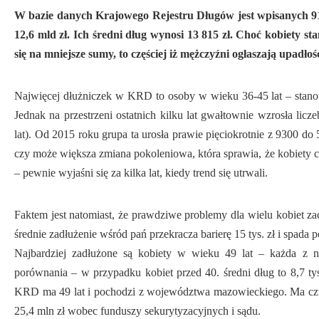
W bazie danych Krajowego Rejestru Długów jest wpisanych 91
12,6 mld zł. Ich średni dług wynosi 13 815 zł. Choć kobiety s
się na mniejsze sumy, to częściej iż mężczyźni ogłaszają upadł
Najwięcej dłużniczek w KRD to osoby w wieku 36-45 lat – stano
Jednak na przestrzeni ostatnich kilku lat gwałtownie wzrosła lic
lat). Od 2015 roku grupa ta urosła prawie pięciokrotnie z 9300 do
czy może większa zmiana pokoleniowa, która sprawia, że kobiety c
– pewnie wyjaśni się za kilka lat, kiedy trend się utrwali.
Faktem jest natomiast, że prawdziwe problemy dla wielu kobiet zac
średnie zadłużenie wśród pań przekracza barierę 15 tys. zł i spada 
Najbardziej zadłużone są kobiety w wieku 49 lat – każda z 
porównania – w przypadku kobiet przed 40. średni dług to 8,7 tys
KRD ma 49 lat i pochodzi z województwa mazowieckiego. Ma czt
25,4 mln zł wobec funduszy sekurytyzacyjnych i sądu.