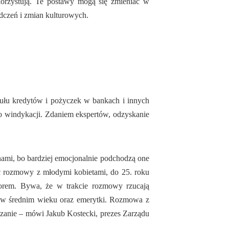
orzystują. Te postawy mogą się zmieniać w
dczeń i zmian kulturowych.
ytułu kredytów i pożyczek w bankach i innych
ą do windykacji. Zdaniem ekspertów, odzyskanie
znami, bo bardziej emocjonalnie podchodzą one
ć rozmowy z młodymi kobietami, do 25. roku
atorem. Bywa, że w trakcie rozmowy rzucają
ie w średnim wieku oraz emerytki. Rozmowa z
ązanie – mówi Jakub Kostecki, prezes Zarządu