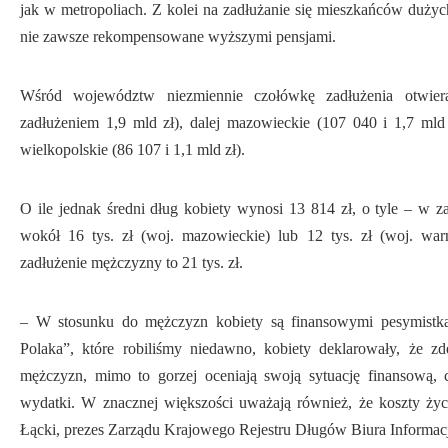
jak w metropoliach. Z kolei na zadłużanie się mieszkańców dużych
nie zawsze rekompensowane wyższymi pensjami.
Wśród województw niezmiennie czołówkę zadłużenia otwier
zadłużeniem 1,9 mld zł), dalej mazowieckie (107 040 i 1,7 mld z
wielkopolskie (86 107 i 1,1 mld zł).
O ile jednak średni dług kobiety wynosi 13 814 zł, o tyle – w z
wokół 16 tys. zł (woj. mazowieckie) lub 12 tys. zł (woj. war
zadłużenie mężczyzny to 21 tys. zł.
– W stosunku do mężczyzn kobiety są finansowymi pesymistkam
Polaka”, które robiliśmy niedawno, kobiety deklarowały, że zd
mężczyzn, mimo to gorzej oceniają swoją sytuację finansową, c
wydatki. W znacznej większości uważają również, że koszty ży
Łącki, prezes Zarządu Krajowego Rejestru Długów Biura Informac