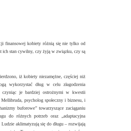
i finansowej kobiety różnią się nie tylko od
st ich stan cywilny, czy żyją w związku, czy są
rdzono, iż kobiety niezamężne, częściej niż
mogą wykorzystać dług w celu złagodzenia
 czyniąc je bardziej ostrożnymi w kwestii
ellibruda, psycholog społeczny i biznesu, i
echanizmy buforowe” towarzyszące zaciąganiu
ugu do różnych potrzeb oraz „adaptacyjna
. Ludzie aklimatyzują się do długu – rozwijają