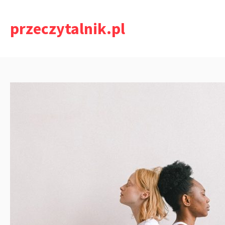
Przejdź
do
przeczytalnik.pl
treści