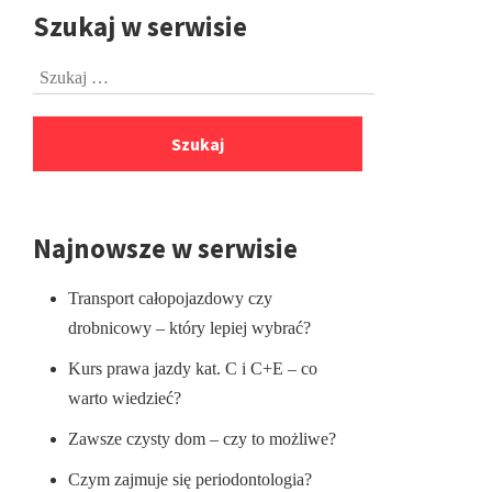
Szukaj w serwisie
Przejdź
do
Szukaj:
stopki
Najnowsze w serwisie
Transport całopojazdowy czy
drobnicowy – który lepiej wybrać?
Kurs prawa jazdy kat. C i C+E – co
warto wiedzieć?
Zawsze czysty dom – czy to możliwe?
Czym zajmuje się periodontologia?