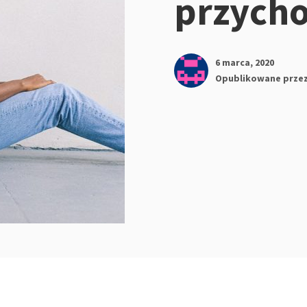
przycho
6 marca, 2020
Opublikowane prze