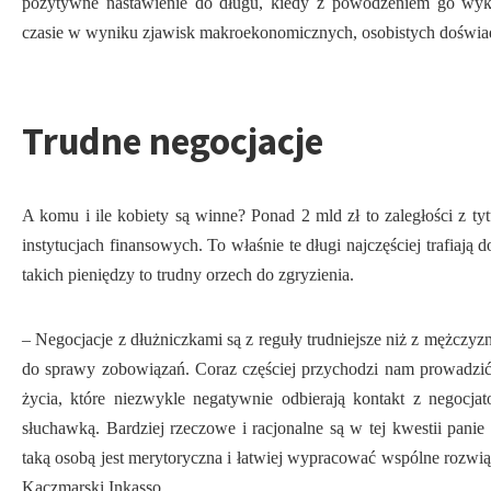
pozytywne nastawienie do długu, kiedy z powodzeniem go wyk
czasie w wyniku zjawisk makroekonomicznych, osobistych doświa
Trudne negocjacje
A komu i ile kobiety są winne? Ponad 2 mld zł to zaległości z t
instytucjach finansowych. To właśnie te długi najczęściej trafiaj
takich pieniędzy to trudny orzech do zgryzienia.
– Negocjacje z dłużniczkami są z reguły trudniejsze niż z mężczy
do sprawy zobowiązań. Coraz częściej przychodzi nam prowadzi
życia, które niezwykle negatywnie odbierają kontakt z negocj
słuchawką. Bardziej rzeczowe i racjonalne są w tej kwestii pan
taką osobą jest merytoryczna i łatwiej wypracować wspólne rozwi
Kaczmarski Inkasso.