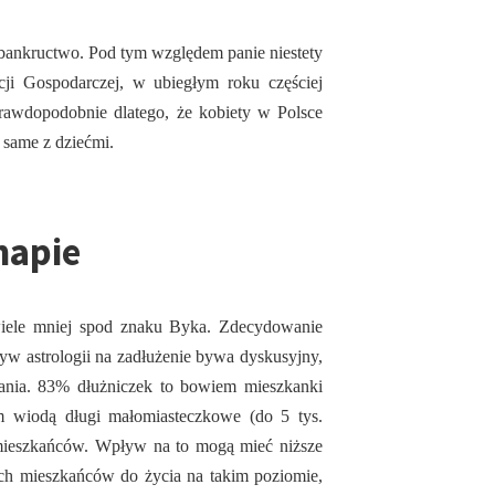
ły bankructwo. Pod tym względem panie niestety
ji Gospodarczej, w ubiegłym roku częściej
Prawdopodobnie dlatego, że kobiety w Polsce
ą same z dziećmi.
mapie
wiele mniej spod znaku Byka. Zdecydowanie
ływ astrologii na zadłużenie bywa dyskusyjny,
kania. 83% dłużniczek to bowiem mieszkanki
m wiodą długi małomiasteczkowe (do 5 tys.
 mieszkańców. Wpływ na to mogą mieć niższe
ch mieszkańców do życia na takim poziomie,