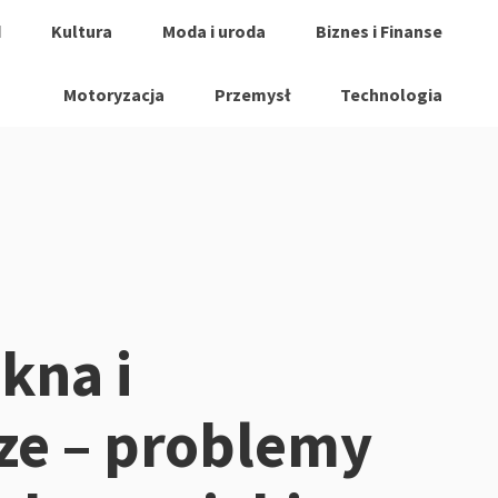
d
Kultura
Moda i uroda
Biznes i Finanse
Motoryzacja
Przemysł
Technologia
kna i
ze – problemy