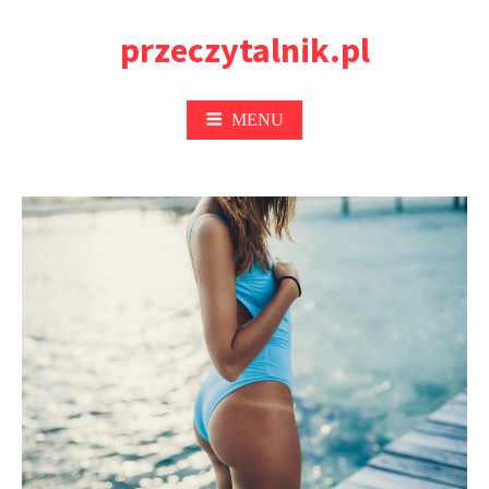
Przejdź
przeczytalnik.pl
do
treści
MENU