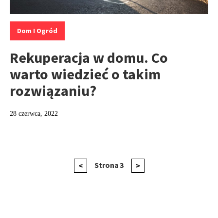
Kategorie:
Dom I Ogród
Rekuperacja w domu. Co
warto wiedzieć o takim
rozwiązaniu?
28 czerwca, 2022
Nawigacja
Poprzednia
Strona
3
Następna
<
>
strona
strona
po
wpisach