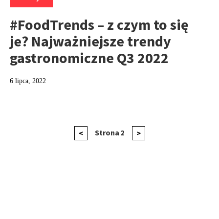
#FoodTrends – z czym to się
je? Najważniejsze trendy
gastronomiczne Q3 2022
6 lipca, 2022
Nawigacja
Poprzednia
Strona
2
Następna
<
>
strona
strona
po
wpisach