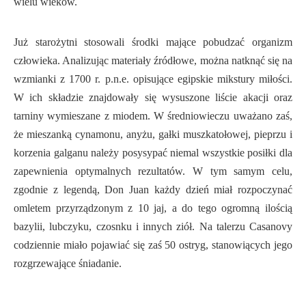
wielu wieków.
Już starożytni stosowali środki mające pobudzać organizm
człowieka. Analizując materiały źródłowe, można natknąć się na
wzmianki z 1700 r. p.n.e. opisujące egipskie mikstury miłości.
W ich składzie znajdowały się wysuszone liście akacji oraz
tarniny wymieszane z miodem. W średniowieczu uważano zaś,
że mieszanką cynamonu, anyżu, gałki muszkatołowej, pieprzu i
korzenia galganu należy posysypać niemal wszystkie posiłki dla
zapewnienia optymalnych rezultatów. W tym samym celu,
zgodnie z legendą, Don Juan każdy dzień miał rozpoczynać
omletem przyrządzonym z 10 jaj, a do tego ogromną ilością
bazylii, lubczyku, czosnku i innych ziół. Na talerzu Casanovy
codziennie miało pojawiać się zaś 50 ostryg, stanowiących jego
rozgrzewające śniadanie.