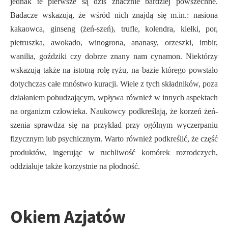
jednak te pierwsze są dziś znacznie bardziej powszechne.
Badacze wskazują, że wśród nich znajdą się m.in.: nasiona
kakaowca, ginseng (żeń-szeń), trufle, kolendra, kiełki, por,
pietruszka, awokado, winogrona, ananasy, orzeszki, imbir,
wanilia, goździki czy dobrze znany nam cynamon. Niektórzy
wskazują także na istotną rolę ryżu, na bazie którego powstało
dotychczas całe mnóstwo kuracji. Wiele z tych składników, poza
działaniem pobudzającym, wpływa również w innych aspektach
na organizm człowieka. Naukowcy podkreślają, że korzeń żeń-
szenia sprawdza się na przykład przy ogólnym wyczerpaniu
fizycznym lub psychicznym. Warto również podkreślić, że część
produktów, ingerując w ruchliwość komórek rozrodczych,
oddziałuje także korzystnie na płodność.
Okiem Azjatów