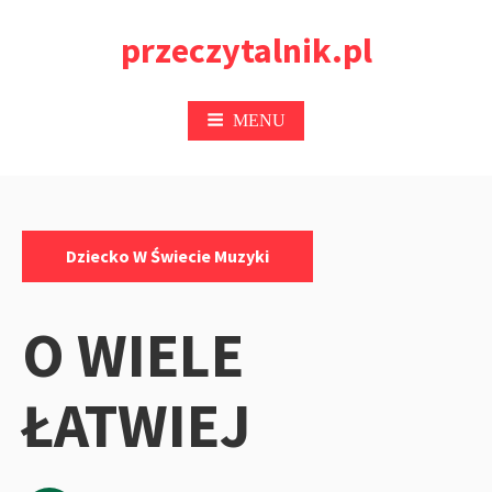
Przejdź
przeczytalnik.pl
do
treści
MENU
Kategorie:
Dziecko W Świecie Muzyki
O WIELE
ŁATWIEJ