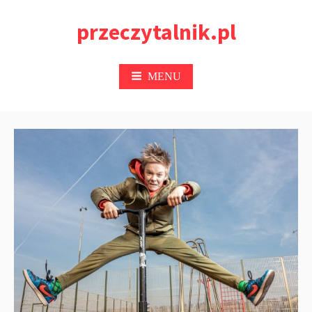
Przejdź
przeczytalnik.pl
do
treści
MENU