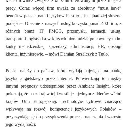
Ma to również związek z kursami oferowanymi przez miejsca
pracy. Coraz więcej firm uważa za absolutny “must have”
benefit w postaci nauki języków i jest to jak najbardziej słuszne
podejście. Obecnie z naszych usług korzysta ponad 400 firm, z
różnych branż: IT, FMCG, przemysłu, farmacji, usług,
transportu i logistyki a w kursach biorą udział pracownicy m.in.
kadry menedżerskiej, sprzedaży, administracji, HR, obsługi
klienta, inżynierowie. – mówi Damian Strzelczyk z Tutlo.
Polska należy do państw, które wydają najwięcej na naukę
języka angielskiego przez internet. Potwierdzają to między
innymi prognozy udostępnione przez Ambient Insight, które
pokazują, że nasz kraj w tej kwestii jest jednym z liderów wśród
krajów Unii Europejskiej. Technologie cyfrowe znacząco
wpływają na rozwój kompetencji językowych Polaków –
przyczyniają się do przyspieszenia procesu nauczania i wzrostu
jego wydajności.