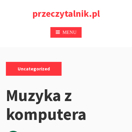
Przejdź
przeczytalnik.pl
do
treści
MENU
Kategorie:
Uncategorized
Muzyka z
komputera