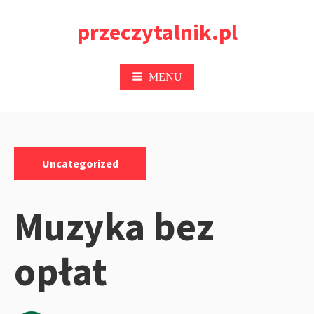
Przejdź
przeczytalnik.pl
do
treści
MENU
Kategorie:
Uncategorized
Muzyka bez
opłat