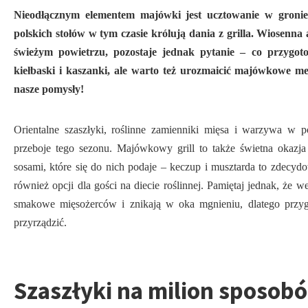
Nieodłącznym elementem majówki jest ucztowanie w gronie
polskich stołów w tym czasie królują dania z grilla. Wiosenna
świeżym powietrzu, pozostaje jednak pytanie – co przygo
kiełbaski i kaszanki, ale warto też urozmaicić majówkowe 
nasze pomysły!
Orientalne szaszłyki, roślinne zamienniki mięsa i warzywa w po
przeboje tego sezonu. Majówkowy grill to także świetna okazj
sosami, które się do nich podaje – keczup i musztarda to zdec
również opcji dla gości na diecie roślinnej. Pamiętaj jednak, że 
smakowe mięsożerców i znikają w oka mgnieniu, dlatego przygo
przyrządzić.
Szaszłyki na milion sposob