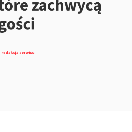
 które zachwycą
gości
z
redakcja serwisu