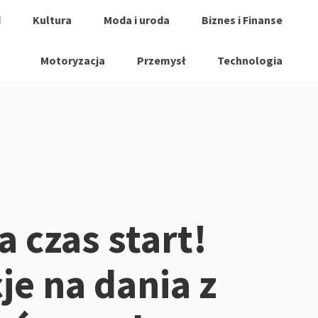
d
Kultura
Moda i uroda
Biznes i Finanse
Motoryzacja
Przemysł
Technologia
 czas start!
je na dania z