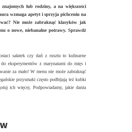
 znajomych lub rodziny, a na większości
 aura wzmaga apetyt i sprzyja pichceniu na
tować? Nie może zabraknąć klasyków jak
menu o nowe, niebanalne potrawy. Sprawdź
staci sałatek czy dań z rusztu to kulinarne
a do eksperymentów z marynatami do mięs i
ydowanie za mało! W menu nie może zabraknąć
wegańskie przysmaki często podbijają też kubki
tuj ich więcej. Podpowiadamy, jakie dania
ów