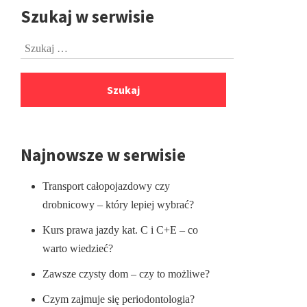
Szukaj w serwisie
Przejdź
do
Szukaj:
stopki
Najnowsze w serwisie
Transport całopojazdowy czy
drobnicowy – który lepiej wybrać?
Kurs prawa jazdy kat. C i C+E – co
warto wiedzieć?
Zawsze czysty dom – czy to możliwe?
Czym zajmuje się periodontologia?