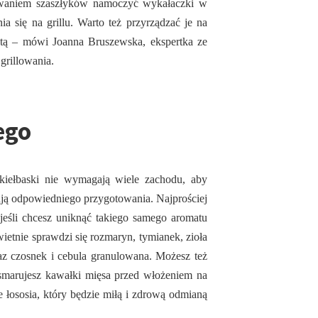
owaniem szaszłyków namoczyć wykałaczki w
a się na grillu. Warto też przyrządzać je na
natą – mówi Joanna Bruszewska, ekspertka ze
grillowania.
ego
kiełbaski nie wymagają wiele zachodu, aby
ją odpowiedniego przygotowania. Najprościej
jeśli chcesz uniknąć takiego samego aromatu
ietnie sprawdzi się rozmaryn, tymianek, zioła
raz czosnek i cebula granulowana. Możesz też
osmarujesz kawałki mięsa przed włożeniem na
ie łososia, który będzie miłą i zdrową odmianą