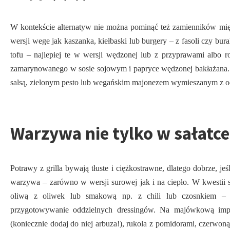
W kontekście alternatyw nie można pominąć też zamienników mi
wersji wege jak kaszanka, kiełbaski lub burgery – z fasoli czy bu
tofu – najlepiej te w wersji wędzonej lub z przyprawami albo ro
zamarynowanego w sosie sojowym i papryce wędzonej bakłażana.
salsą, zielonym pesto lub wegańskim majonezem wymieszanym z od
Warzywa nie tylko w sałatce
Potrawy z grilla bywają tłuste i ciężkostrawne, dlatego dobrze, jeś
warzywa – zarówno w wersji surowej jak i na ciepło. W kwestii s
oliwą z oliwek lub smakową np. z chili lub czosnkiem – d
przygotowywanie oddzielnych dressingów. Na majówkową impre
(koniecznie dodaj do niej arbuza!), rukola z pomidorami, czerwon