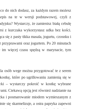
o, co do nich dodasz, za każdym razem możesz
epis na te w wersji podstawowej, czyli z
indyjsku? Wystarczy, że zamienisz białą cebulę
rsi z kurczaka wykorzystasz udka bez kości.
a się z pasty tikka masala, jogurtu, czosnku i
i z przyprawami oraz jogurtem. Po 20 minutach
e im więcej czasu spędzą w marynacie, tym
 dla osób wege można przygotować te z serem
ostkę, które po ugrillowaniu zamienią się w
łyki – wystarczy pokroić w kostkę wybrane
ami. Ciekawą opcją jest również nadzianie na
uszka i posmarowanie miodem wymieszanym z
ie się skarmelizuje, a ostra papryka zapewni