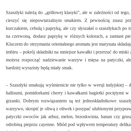
Szaszłyki należą do „grillowej klasyki”, ale w zależności od teg
cieszyć się niepowtarzalnym smakiem. Z pewnością znasz prz
kurczakiem, cebulą i papryką, ale czy słyszałaś o szaszłykach po 
na czerwoną, dodasz paprykę w różnych kolorach, a zamiast pie
Kluczem do otrzymania orientalnego aromatu jest marynata składając
imbiru – pokrój składniki na mniejsze kawałki i przerzuć do misk
możesz rozpocząć nadziewanie warzyw i mięsa na patyczki, al
bardziej wyrazisty będą miały smak.
– Szaszłyki smakują wyśmienicie nie tylko w wersji indyjskiej –
halloumi, pomidorkami cherry i kawałkami bagietki pociętymi w k
grzanki. Dobrym rozwiązaniem są też jednoskładnikowe szasz
warzywo, skropić je oliwą z oliwek i posypać ulubionymi przypraw
patyczki owoców jak arbuz, melon, brzoskwinia, banan czy gr
odrobiną pieprzu cayenne. Miód pod wpływem temperatury delikatn