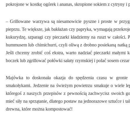
pokrojone w kostkę ogórek i ananas, skropione sokiem z cytryny i 
– Grillowane warzywa są niesamowicie pyszne i proste w przygo
pieprzu. Te większe, jak bakłażan czy papryka, wymagają przekroje
kukurydzę, szparagi czy pieczarki kładziemy na ruszt w całości
hummusem lub chimichurri, czyli oliwą z drobno posiekaną natką pi
Jeśli chcemy zrobić coś ekstra, warto nadziać pieczarki małymi 
boczek lub zgrillować połówki sałaty rzymskiej i polać sosem ceza
Majówka to doskonała okazja do spędzenia czasu w gronie n
smakołykami. Jedzenie na świeżym powietrzu smakuje o wiele lepi
któregoś z naszych przepisów z pewnością zachwycisz swoich goś
mieć siły na sprzątanie, dlatego postaw na jednorazowe sztućce i ta
drewna, które można kompostować!