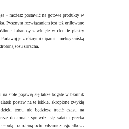
ęsa – możesz postawić na gotowe produkty w
raka. Pysznym rozwiązaniem jest też grillowane
ślinne kabanosy zawinięte w cienkie plastry
 Podawaj je z różnymi dipami – meksykańską
robiną sosu sriracha.
li na stole pojawią się także bogate w błonnik
ałatek postaw na te lekkie, skropione zwykłą
zięki temu nie będziesz tracić czasu na
zę doskonale sprawdzi się sałatka grecka
ą cebulą i odrobiną octu balsamicznego albo…