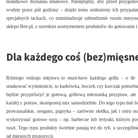
dodatkowe doznania smakowe. Pamiętajmy, aby przed przygot
wodzie przez pół godziny – dzięki temu unikniemy ich przypalani
specjalnych tackach, co zminimalizuje zabrudzenie rusztu mary
sklepu Bee.pl, z szerokim asortymentem produktów do gotowania i 
Dla każdego coś (bez)mięsn
Różnego rodzaju mięsiwa to must-have każdego grilla – o ile 
smakować wyśmienicie, to karkówka, boczek czy kurczak potrzebu
będzie przyprószyć je gotową, grillową mieszanką przypraw, ale 
każdej z potraw, skomponuj mix samodzielnie. Do tego typu dań św
prowansalskie, oregano, papryka – zarówno słodka, jak i ostra o
wykorzystać gotowe sosy – np. barbecue lub teriyaki, którym p
ruszt. Tego typu produkty świetnie pasują też do ryb, a szczególn
od mięsnych propozycji.