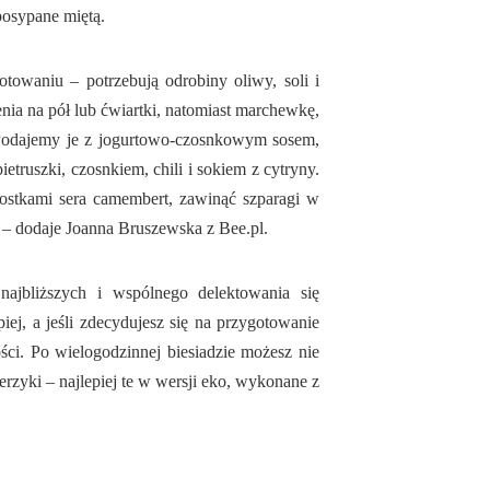
posypane miętą.
towaniu – potrzebują odrobiny oliwy, soli i
nia na pół lub ćwiartki, natomiast marchewkę,
. Podajemy je z jogurtowo-czosnkowym sosem,
etruszki, czosnkiem, chili i sokiem z cytryny.
kostkami sera camembert, zawinąć szparagi w
r – dodaje Joanna Bruszewska z Bee.pl.
ajbliższych i wspólnego delektowania się
ej, a jeśli zdecydujesz się na przygotowanie
ci. Po wielogodzinnej biesiadzie możesz nie
lerzyki – najlepiej te w wersji eko, wykonane z