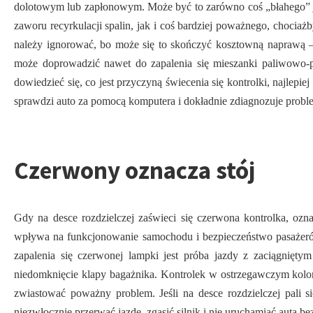
dolotowym lub zapłonowym. Może być to zarówno coś „błahego” j
zaworu recyrkulacji spalin, jak i coś bardziej poważnego, chocia
należy ignorować, bo może się to skończyć kosztowną naprawą
może doprowadzić nawet do zapalenia się mieszanki paliwowo-p
dowiedzieć się, co jest przyczyną świecenia się kontrolki, najlepie
sprawdzi auto za pomocą komputera i dokładnie zdiagnozuje probl
Czerwony oznacza stój
Gdy na desce rozdzielczej zaświeci się czerwona kontrolka, oznac
wpływa na funkcjonowanie samochodu i bezpieczeństwo pasażeró
zapalenia się czerwonej lampki jest próba jazdy z zaciągnięt
niedomknięcie klapy bagażnika. Kontrolek w ostrzegawczym kolo
zwiastować poważny problem. Jeśli na desce rozdzielczej pali 
niezwłocznie przerwać jazdę, zgasić silnik i nie uruchamiać auta bez