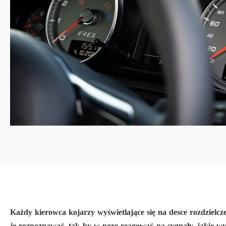
Każdy kierowca kojarzy wyświetlające się na desce rozdzielc
je rozpoznawać, tak by w porę reagować na sygnały, jakie w