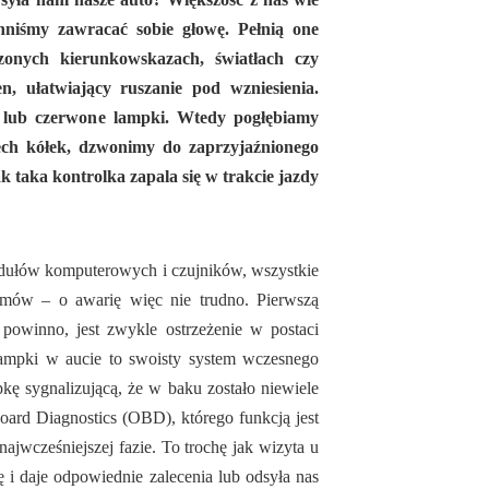
winniśmy zawracać sobie głowę. Pełnią one
zonych kierunkowskazach, światłach czy
, ułatwiający ruszanie pod wzniesienia.
e lub czerwone lampki. Wtedy pogłębiamy
rech kółek, dzwonimy do zaprzyjaźnionego
 taka kontrolka zapala się w trakcie jazdy
odułów komputerowych i czujników, wszystkie
zmów – o awarię więc nie trudno. Pierwszą
powinno, jest zwykle ostrzeżenie w postaci
 lampki w aucie to swoisty system wczesnego
pkę sygnalizującą, że w baku zostało niewiele
ard Diagnostics (OBD), którego funkcją jest
ajwcześniejszej fazie. To trochę jak wizyta u
i daje odpowiednie zalecenia lub odsyła nas