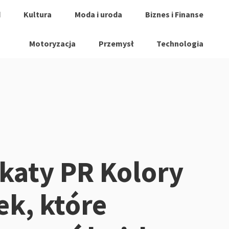
d
Kultura
Moda i uroda
Biznes i Finanse
Motoryzacja
Przemysł
Technologia
aty PR Kolory
ek, które