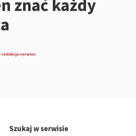
n znać każdy
ca
z
redakcja serwisu
Szukaj w serwisie
Przejdź
do