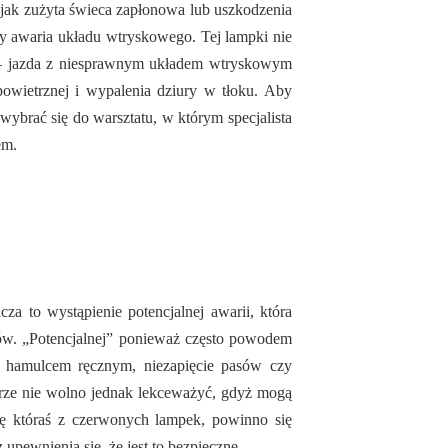
ak zużyta świeca zapłonowa lub uszkodzenia
żby awaria układu wtryskowego. Tej lampki nie
 – jazda z niesprawnym układem wtryskowym
owietrznej i wypalenia dziury w tłoku. Aby
j wybrać się do warsztatu, w którym specjalista
em.
za to wystąpienie potencjalnej awarii, która
w. „Potencjalnej” ponieważ często powodem
ym hamulcem ręcznym, niezapięcie pasów czy
rze nie wolno jednak lekceważyć, gdyż mogą
się któraś z czerwonych lampek, powinno się
 upewnienia się, że jest to bezpieczne.