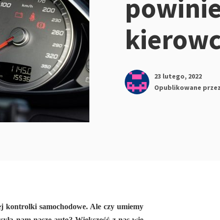
powinie
kierow
23 lutego, 2022
Opublikowane prze
zej kontrolki samochodowe. Ale czy umiemy
ysyła nam nasze auto? Większość z nas wie