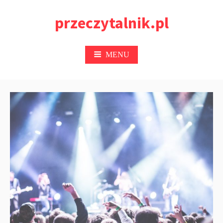
Przejdź
przeczytalnik.pl
do
treści
MENU