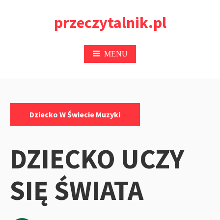
Przejdź
przeczytalnik.pl
do
treści
MENU
Kategorie:
Dziecko W Świecie Muzyki
DZIECKO UCZY
SIĘ ŚWIATA