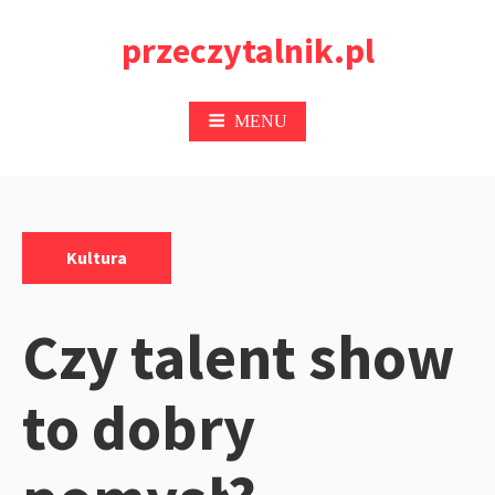
Przejdź
przeczytalnik.pl
do
treści
MENU
Kategorie:
Kultura
Czy talent show
to dobry