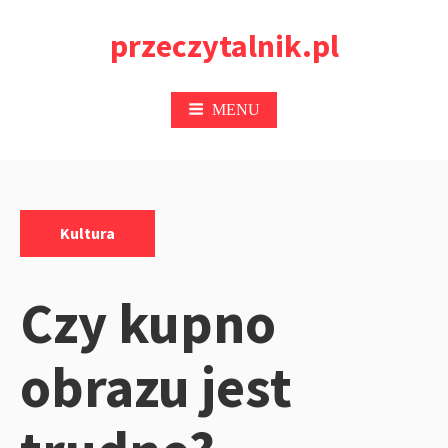
Przejdź
przeczytalnik.pl
do
treści
MENU
Kategorie:
Kultura
Czy kupno
obrazu jest