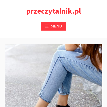
Przejdź
przeczytalnik.pl
do
treści
MENU