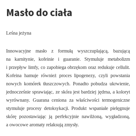
Masło do ciała
Leśna jeżyna
Innowacyjne masło z formułą wyszczuplającą, bazującą
na karnitynie, kofeinie i guaranie. Stymuluje metabolizm
i przepływ limfy, co zapobiega obrzękom oraz redukuje cellulit.
Kofeina hamuje również proces lipogenezy, czyli powstania
nowych komórek tłuszczowych. Ponadto pobudza ukrwienie,
jednocześnie sprawiając, ze skóra jest bardziej jędrna, a koloryt
wyrównany. Guarana ceniona za właściwości termogeniczne
stymuluje procesy detoksykacji. Produkt wspaniale pielęgnuje
skórę pozostawiając ją perfekcyjnie nawilżoną, wygładzoną,
a owocowe aromaty relaksują zmysły.