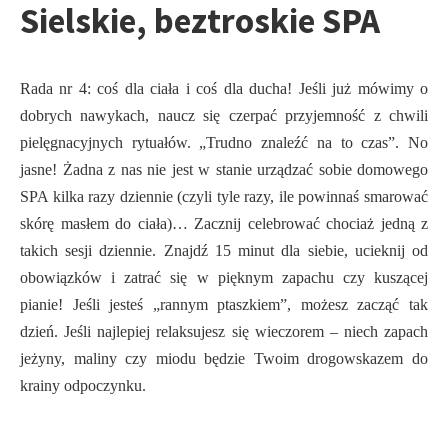
Sielskie, beztroskie SPA
Rada nr 4: coś dla ciała i coś dla ducha! Jeśli już mówimy o
dobrych nawykach, naucz się czerpać przyjemność z chwili
pielęgnacyjnych rytuałów. „Trudno znaleźć na to czas”. No
jasne! Żadna z nas nie jest w stanie urządzać sobie domowego
SPA kilka razy dziennie (czyli tyle razy, ile powinnaś smarować
skórę masłem do ciała)… Zacznij celebrować chociaż jedną z
takich sesji dziennie. Znajdź 15 minut dla siebie, ucieknij od
obowiązków i zatrać się w pięknym zapachu czy kuszącej
pianie! Jeśli jesteś „rannym ptaszkiem”, możesz zacząć tak
dzień. Jeśli najlepiej relaksujesz się wieczorem – niech zapach
jeżyny, maliny czy miodu będzie Twoim drogowskazem do
krainy odpoczynku.