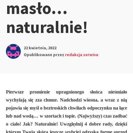
masło…
naturalnie!
22 kwietnia, 2022
Opublikowane przez
redakcja serwisu
Pierwsze promienie upragnionego słońca nieśmiało
wychylają się zza chmur. Nadchodzi wiosna, a wraz z nią
pojawia się myśl o beztroskich chwilach odpoczynku na łące
lub nad wodą… w szortach i topie. (Najwyższy) czas zadbać
o ciało! Jak? Naturalnie! Uwzględnij 4 dobre rady, dzięki
którym Twoja skóra jeszcze szybciej odzyska formę sprzed