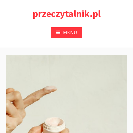
Przejdź
przeczytalnik.pl
do
treści
MENU