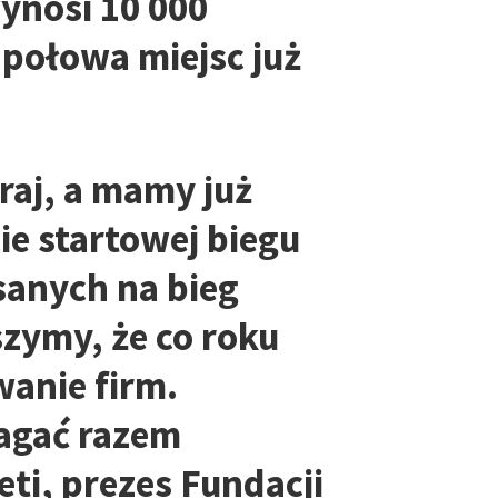
ynosi 10 000
 połowa miejsc już
raj, a mamy już
cie startowej biegu
sanych na bieg
szymy, że co roku
anie firm.
agać razem
eti, prezes Fundacji