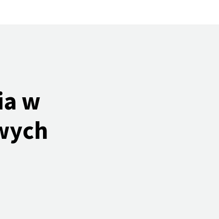
ia w
wych