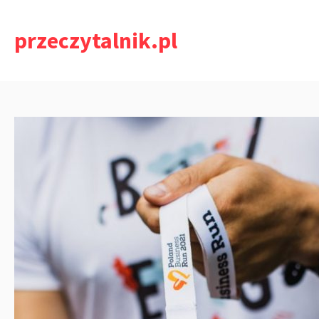
Przejdź
do
przeczytalnik.pl
treści