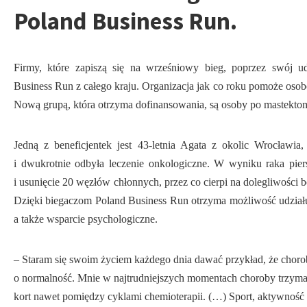
Poland Business Run.
Firmy, które zapiszą się na wrześniowy bieg, poprzez swój ud
Business Run z całego kraju. Organizacja jak co roku pomoże oso
Nową grupą, która otrzyma dofinansowania, są osoby po mastektom
Jedną z beneficjentek jest 43-letnia Agata z okolic Wrocławi
i dwukrotnie odbyła leczenie onkologiczne. W wyniku raka pier
i usunięcie 20 węzłów chłonnych, przez co cierpi na dolegliwości 
Dzięki biegaczom Poland Business Run otrzyma możliwość udziału 
a także wsparcie psychologiczne.
– Staram się swoim życiem każdego dnia dawać przykład, że chorob
o normalność. Mnie w najtrudniejszych momentach choroby trzymał
kort nawet pomiędzy cyklami chemioterapii. (…) Sport, aktywność 