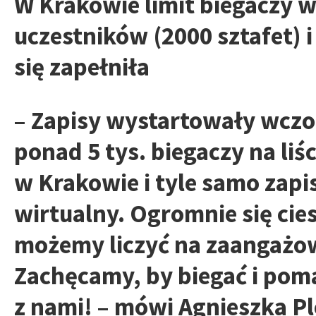
W Krakowie limit biegaczy w
uczestników (2000 sztafet) i
się zapełniła
– Zapisy wystartowały wczo
ponad 5 tys. biegaczy na liś
w Krakowie i tyle samo zapi
wirtualny. Ogromnie się cie
możemy liczyć na zaangażow
Zachęcamy, by biegać i pom
z nami! – mówi Agnieszka Pl