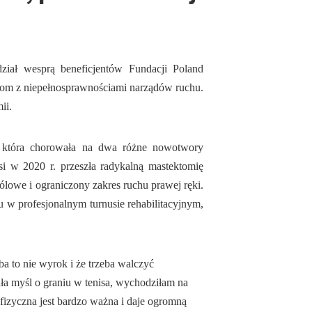
ział wesprą beneficjentów Fundacji Poland
bom z niepełnosprawnościami narządów ruchu.
ii.
a, która chorowała na dwa różne nowotwory
si w 2020 r. przeszła radykalną mastektomię
bólowe i ograniczony zakres ruchu prawej ręki.
w profesjonalnym turnusie rehabilitacyjnym,
a to nie wyrok i że trzeba walczyć
a myśl o graniu w tenisa, wychodziłam na
fizyczna jest bardzo ważna i daje ogromną