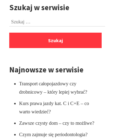
Szukaj w serwisie
Przejdź
do
Szukaj:
stopki
Najnowsze w serwisie
Transport całopojazdowy czy
drobnicowy – który lepiej wybrać?
Kurs prawa jazdy kat. C i C+E – co
warto wiedzieć?
Zawsze czysty dom – czy to możliwe?
Czym zajmuje się periodontologia?