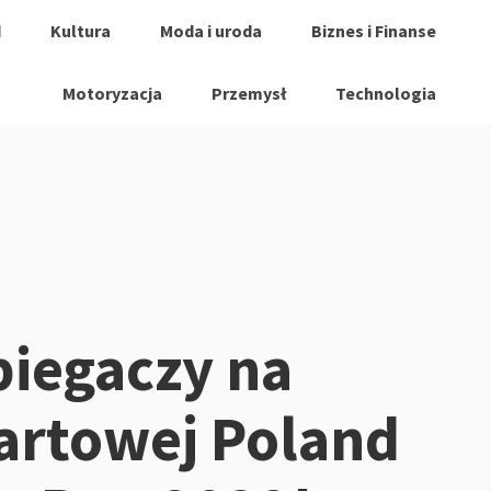
d
Kultura
Moda i uroda
Biznes i Finanse
Motoryzacja
Przemysł
Technologia
 biegaczy na
startowej Poland