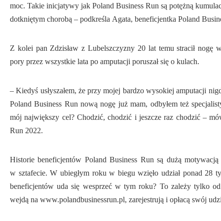
moc. Takie inicjatywy jak Poland Business Run są potężną kumulacją
dotkniętym chorobą – podkreśla Agata, beneficjentka Poland Busi
Z kolei pan Zdzisław z Lubelszczyzny 20 lat temu stracił nogę
pory przez wszystkie lata po amputacji poruszał się o kulach.
– Kiedyś usłyszałem, że przy mojej bardzo wysokiej amputacji nigd
Poland Business Run nową nogę już mam, odbyłem też specjalistycz
mój największy cel? Chodzić, chodzić i jeszcze raz chodzić – mó
Run 2022.
Historie beneficjentów Poland Business Run są dużą motywacją 
w sztafecie. W ubiegłym roku w biegu wzięło udział ponad 28 tys
beneficjentów uda się wesprzeć w tym roku? To zależy tylko od
wejdą na www.polandbusinessrun.pl, zarejestrują i opłacą swój udz