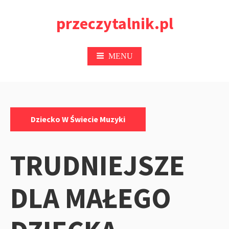
Przejdź
przeczytalnik.pl
do
treści
MENU
Kategorie:
Dziecko W Świecie Muzyki
TRUDNIEJSZE
DLA MAŁEGO