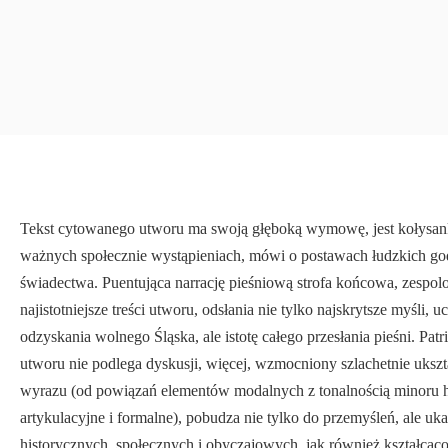
Tekst cyto­wanego utworu ma swoją głęboką wymowę, jest kołysan
ważnych społecznie wystąpieniach, mówi o postawach łudzkich go
świadectwa. Puentująca narrację pieśniową strofa końcowa, zespolo
najistotniejsze treści utworu, odsłania nie tylko najskrytsze myśli, 
odzyskania wolnego Śląska, ale istotę całego przes­łania pieśni. Pa
utworu nie podlega dyskusji, więcej, wzmocniony szlachetnie ukszt
wyrazu (od powiązań elementów modalnych z tonalnością minoru h
artykulacyjne i formalne), pobudza nie tylko do przemyśleń, ale u
historycznych, spo­łecznych i obyczajowych, jak również kształc