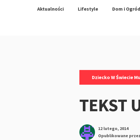
Aktualności
Lifestyle
Dom i Ogró
Kategorie:
Dziecko W Świecie M
TEKST
12 lutego, 2014
Opublikowane prze