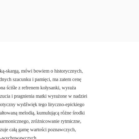
ką-skargą, mówi bo­wiem o historycznych,
dnych szacunku i pamięci, ma zatem cenę
na ściśle z refrenem kołysanki, wyraża
uczucia i pragnie­nia matki wyrażone w nadziei
triotyczny wydźwięk tego liryczno-epickiego
ałtowaną melodią, kumulującą róż­ne środki
armo­nicznego, zróżnicowanie rytmiczne,
kazuje całą gamę wartości poznawczych,
ąco-wychowawczych.