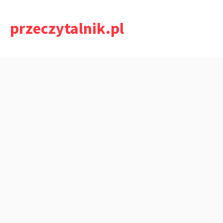
Przejdź
do
przeczytalnik.pl
treści