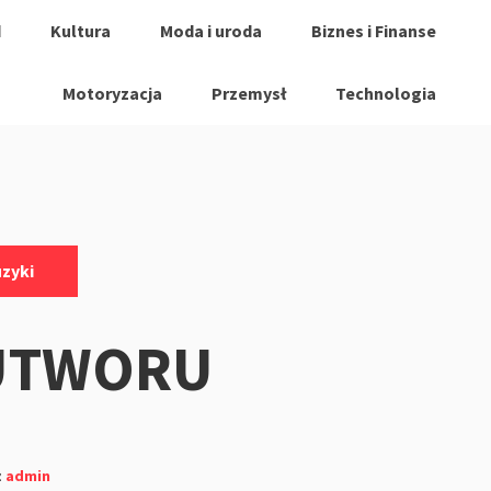
d
Kultura
Moda i uroda
Biznes i Finanse
Motoryzacja
Przemysł
Technologia
uzyki
 UTWORU
z
admin