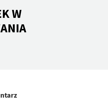
EK W
ANIA
ntarz